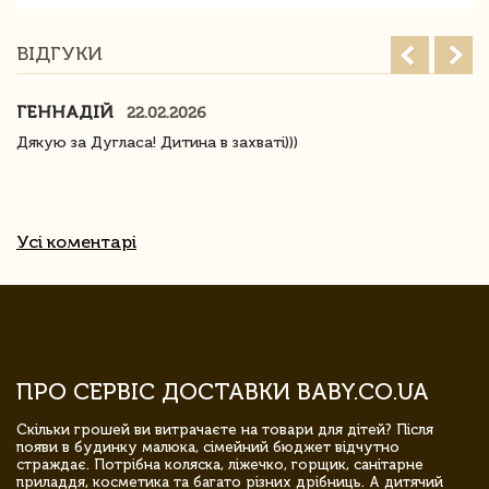
ВІДГУКИ
ГЕННАДІЙ
22.02.2026
Дякую за Дугласа! Дитина в захваті)))
Усі коментарі
ПРО СЕРВІС ДОСТАВКИ BABY.CO.UA
Скільки грошей ви витрачаєте на товари для дітей? Після
появи в будинку малюка, сімейний бюджет відчутно
страждає. Потрібна коляска, ліжечко, горщик, санітарне
приладдя, косметика та багато різних дрібниць. А дитячий