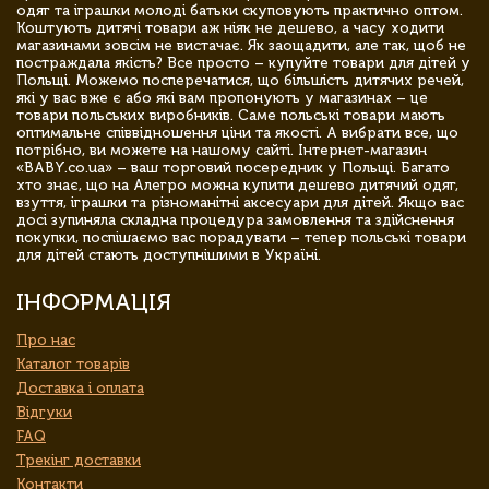
одяг та іграшки молоді батьки скуповують практично оптом.
Коштують дитячі товари аж ніяк не дешево, а часу ходити
магазинами зовсім не вистачає. Як заощадити, але так, щоб не
постраждала якість? Все просто – купуйте товари для дітей у
Польщі. Можемо посперечатися, що більшість дитячих речей,
які у вас вже є або які вам пропонують у магазинах – це
товари польських виробників. Саме польські товари мають
оптимальне співвідношення ціни та якості. А вибрати все, що
потрібно, ви можете на нашому сайті. Інтернет-магазин
«BABY.co.ua» – ваш торговий посередник у Польщі. Багато
хто знає, що на Алегро можна купити дешево дитячий одяг,
взуття, іграшки та різноманітні аксесуари для дітей. Якщо вас
досі зупиняла складна процедура замовлення та здійснення
покупки, поспішаємо вас порадувати – тепер польські товари
для дітей стають доступнішими в Україні.
ІНФОРМАЦІЯ
Про нас
Каталог товарів
Доставка і оплата
Відгуки
FAQ
Трекінг доставки
Контакти