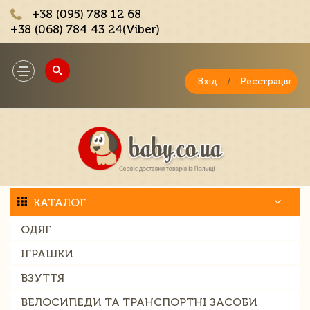
+38 (095) 788 12 68
+38 (068) 784 43 24(Viber)
;
Toggle
navigation
Вхід
/
Реєстрація
КАТАЛОГ
ОДЯГ
ІГРАШКИ
ВЗУТТЯ
ВЕЛОСИПЕДИ ТА ТРАНСПОРТНІ ЗАСОБИ