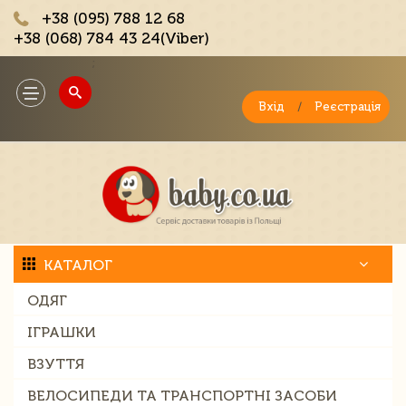
+38 (095) 788 12 68
+38 (068) 784 43 24(Viber)
;
Toggle
navigation
Вхід
/
Реєстрація
КАТАЛОГ
ОДЯГ
ІГРАШКИ
ВЗУТТЯ
ВЕЛОСИПЕДИ ТА ТРАНСПОРТНІ ЗАСОБИ