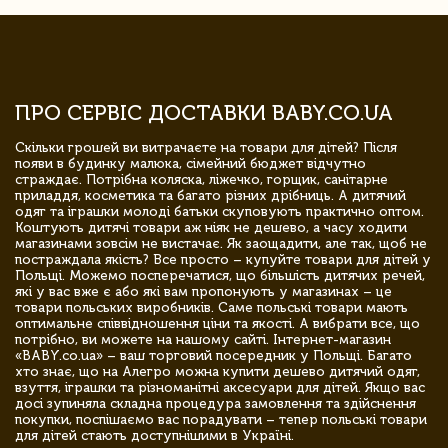
ПРО СЕРВІС ДОСТАВКИ BABY.CO.UA
Скільки грошей ви витрачаєте на товари для дітей? Після
появи в будинку малюка, сімейний бюджет відчутно
страждає. Потрібна коляска, ліжечко, горщик, санітарне
приладдя, косметика та багато різних дрібниць. А дитячий
одяг та іграшки молоді батьки скуповують практично оптом.
Коштують дитячі товари аж ніяк не дешево, а часу ходити
магазинами зовсім не вистачає. Як заощадити, але так, щоб не
постраждала якість? Все просто – купуйте товари для дітей у
Польщі. Можемо посперечатися, що більшість дитячих речей,
які у вас вже є або які вам пропонують у магазинах – це
товари польських виробників. Саме польські товари мають
оптимальне співвідношення ціни та якості. А вибрати все, що
потрібно, ви можете на нашому сайті. Інтернет-магазин
«BABY.co.ua» – ваш торговий посередник у Польщі. Багато
хто знає, що на Алегро можна купити дешево дитячий одяг,
взуття, іграшки та різноманітні аксесуари для дітей. Якщо вас
досі зупиняла складна процедура замовлення та здійснення
покупки, поспішаємо вас порадувати – тепер польські товари
для дітей стають доступнішими в Україні.