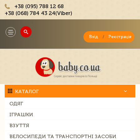
+38 (095) 788 12 68
+38 (068) 784 43 24(Viber)
;
Toggle
navigation
Вхід
/
Реєстрація
КАТАЛОГ
ОДЯГ
ІГРАШКИ
ВЗУТТЯ
ВЕЛОСИПЕДИ ТА ТРАНСПОРТНІ ЗАСОБИ