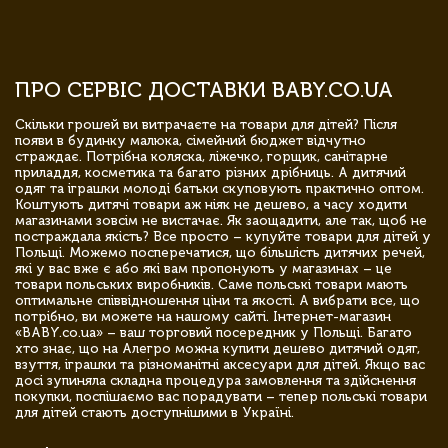
ПРО СЕРВІС ДОСТАВКИ BABY.CO.UA
Скільки грошей ви витрачаєте на товари для дітей? Після
появи в будинку малюка, сімейний бюджет відчутно
страждає. Потрібна коляска, ліжечко, горщик, санітарне
приладдя, косметика та багато різних дрібниць. А дитячий
одяг та іграшки молоді батьки скуповують практично оптом.
Коштують дитячі товари аж ніяк не дешево, а часу ходити
магазинами зовсім не вистачає. Як заощадити, але так, щоб не
постраждала якість? Все просто – купуйте товари для дітей у
Польщі. Можемо посперечатися, що більшість дитячих речей,
які у вас вже є або які вам пропонують у магазинах – це
товари польських виробників. Саме польські товари мають
оптимальне співвідношення ціни та якості. А вибрати все, що
потрібно, ви можете на нашому сайті. Інтернет-магазин
«BABY.co.ua» – ваш торговий посередник у Польщі. Багато
хто знає, що на Алегро можна купити дешево дитячий одяг,
взуття, іграшки та різноманітні аксесуари для дітей. Якщо вас
досі зупиняла складна процедура замовлення та здійснення
покупки, поспішаємо вас порадувати – тепер польські товари
для дітей стають доступнішими в Україні.