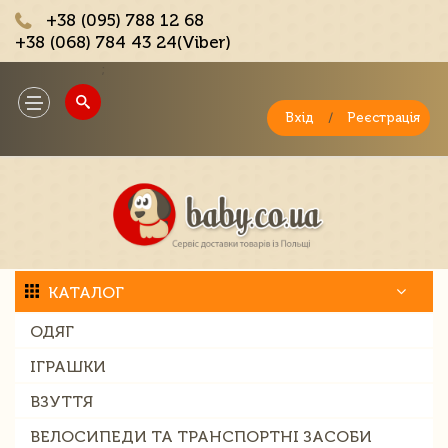
+38 (095) 788 12 68
+38 (068) 784 43 24(Viber)
;
Toggle
navigation
Вхід
/
Реєстрація
КАТАЛОГ
ОДЯГ
ІГРАШКИ
ВЗУТТЯ
ВЕЛОСИПЕДИ ТА ТРАНСПОРТНІ ЗАСОБИ