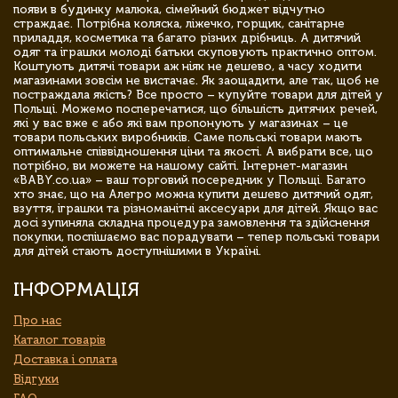
появи в будинку малюка, сімейний бюджет відчутно
страждає. Потрібна коляска, ліжечко, горщик, санітарне
приладдя, косметика та багато різних дрібниць. А дитячий
одяг та іграшки молоді батьки скуповують практично оптом.
Коштують дитячі товари аж ніяк не дешево, а часу ходити
магазинами зовсім не вистачає. Як заощадити, але так, щоб не
постраждала якість? Все просто – купуйте товари для дітей у
Польщі. Можемо посперечатися, що більшість дитячих речей,
які у вас вже є або які вам пропонують у магазинах – це
товари польських виробників. Саме польські товари мають
оптимальне співвідношення ціни та якості. А вибрати все, що
потрібно, ви можете на нашому сайті. Інтернет-магазин
«BABY.co.ua» – ваш торговий посередник у Польщі. Багато
хто знає, що на Алегро можна купити дешево дитячий одяг,
взуття, іграшки та різноманітні аксесуари для дітей. Якщо вас
досі зупиняла складна процедура замовлення та здійснення
покупки, поспішаємо вас порадувати – тепер польські товари
для дітей стають доступнішими в Україні.
ІНФОРМАЦІЯ
Про нас
Каталог товарів
Доставка і оплата
Відгуки