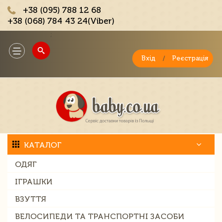
+38 (095) 788 12 68
+38 (068) 784 43 24(Viber)
;
Toggle
navigation
Вхід
/
Реєстрація
КАТАЛОГ
ОДЯГ
ІГРАШКИ
ВЗУТТЯ
ВЕЛОСИПЕДИ ТА ТРАНСПОРТНІ ЗАСОБИ