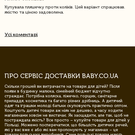
Купувала пляшечку проти коліків. Цей варіант спрацював.
якістю та ціною задоволена.
Усі коментарі
ПРО СЕРВІС ДОСТАВКИ BABY.CO.UA
Скільки грошей ви витрачаєте на товари для дітей? Після
появи в будинку малюка, сімейний бюджет відчутно
страждає. Потрібна коляска, ліжечко, горщик, санітарне
приладдя, косметика та багато різних дрібниць. А дитячий
одяг та іграшки молоді батьки скуповують практично оптом.
Коштують дитячі товари аж ніяк не дешево, а часу ходити
магазинами зовсім не вистачає. Як заощадити, але так, щоб не
постраждала якість? Все просто – купуйте товари для дітей у
Польщі. Можемо посперечатися, що більшість дитячих речей,
які у вас вже є або які вам пропонують у магазинах – це
товари польських виробників. Саме польські товари мають