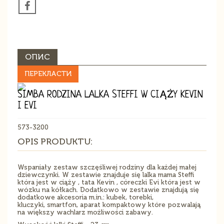
ОПИС
ПЕРЕКЛАСТИ
SIMBA RODZINA LALKA STEFFI W CIĄŻY KEVIN
I EVI
573-3200
OPIS PRODUKTU:
Wspaniały zestaw szczęśliwej rodziny dla każdej małej
dziewczynki. W zestawie znajduje się lalka mama Steffi
która jest w ciąży , tata Kevin , córeczki Evi która jest w
wózku na kółkach. Dodatkowo w zestawie znajdują się
dodatkowe akcesoria m.in.: kubek, torebki,
kluczyki, smartfon, aparat kompaktowy które pozwalają
na większy wachlarz możliwości zabawy.