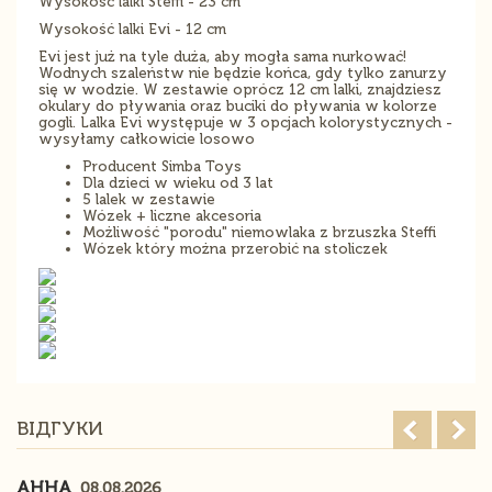
Wysokość lalki Steffi - 23 cm
Wysokość lalki Evi - 12 cm
Evi jest już na tyle duża, aby mogła sama nurkować!
Wodnych szaleństw nie będzie końca, gdy tylko zanurzy
się w wodzie. W zestawie oprócz 12 cm lalki, znajdziesz
okulary do pływania oraz buciki do pływania w kolorze
gogli. Lalka Evi występuje w 3 opcjach kolorystycznych -
wysyłamy całkowicie losowo
Producent Simba Toys
Dla dzieci w wieku od 3 lat
5 lalek w zestawie
Wózek + liczne akcesoria
Możliwość "porodu" niemowlaka z brzuszka Steffi
Wózek który można przerobić na stoliczek
ВІДГУКИ
АННА
08.08.2026