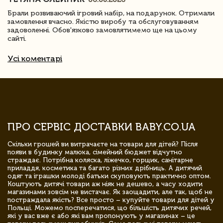
Брали розвиваючий ігровий набір, на подарунок. Отримали
замовлення вчасно. Якістю виробу та обслуговуванням
задоволенні. Обов'язково замовлятимемо ще на цьому
сайті.
Усі коментарі
ПРО СЕРВІС ДОСТАВКИ BABY.CO.UA
Скільки грошей ви витрачаєте на товари для дітей? Після
появи в будинку малюка, сімейний бюджет відчутно
страждає. Потрібна коляска, ліжечко, горщик, санітарне
приладдя, косметика та багато різних дрібниць. А дитячий
одяг та іграшки молоді батьки скуповують практично оптом.
Коштують дитячі товари аж ніяк не дешево, а часу ходити
магазинами зовсім не вистачає. Як заощадити, але так, щоб не
постраждала якість? Все просто – купуйте товари для дітей у
Польщі. Можемо посперечатися, що більшість дитячих речей,
які у вас вже є або які вам пропонують у магазинах – це