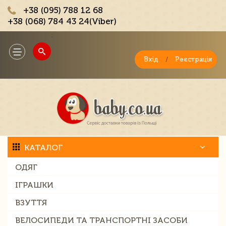
+38 (095) 788 12 68
+38 (068) 784 43 24(Viber)
;
Toggle
navigation
Вхід
/
Реєстрація
КАТАЛОГ
ОДЯГ
ІГРАШКИ
ВЗУТТЯ
ВЕЛОСИПЕДИ ТА ТРАНСПОРТНІ ЗАСОБИ