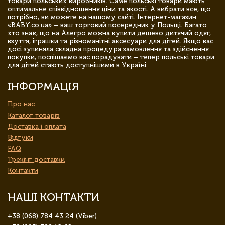
товари польських виробників. Саме польські товари мають
оптимальне співвідношення ціни та якості. А вибрати все, що
потрібно, ви можете на нашому сайті. Інтернет-магазин
«BABY.co.ua» – ваш торговий посередник у Польщі. Багато
хто знає, що на Алегро можна купити дешево дитячий одяг,
взуття, іграшки та різноманітні аксесуари для дітей. Якщо вас
досі зупиняла складна процедура замовлення та здійснення
покупки, поспішаємо вас порадувати – тепер польські товари
для дітей стають доступнішими в Україні.
ІНФОРМАЦІЯ
Про нас
Каталог товарів
Доставка і оплата
Відгуки
FAQ
Трекінг доставки
Контакти
НАШІ КОНТАКТИ
+38 (068) 784 43 24 (Viber)