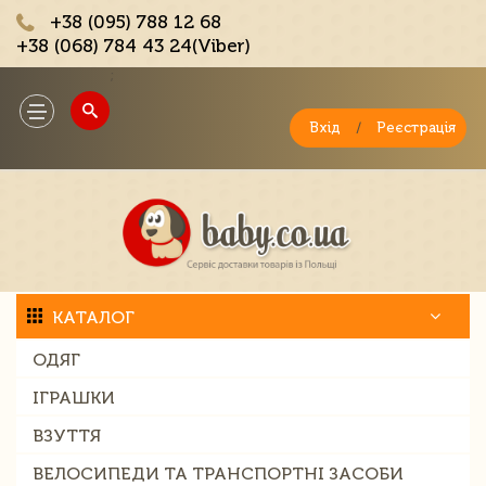
+38 (095) 788 12 68
+38 (068) 784 43 24(Viber)
;
Toggle
navigation
Вхід
/
Реєстрація
КАТАЛОГ
ОДЯГ
ІГРАШКИ
ВЗУТТЯ
ВЕЛОСИПЕДИ ТА ТРАНСПОРТНІ ЗАСОБИ