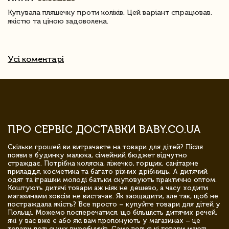
Купувала пляшечку проти коліків. Цей варіант спрацював.
якістю та ціною задоволена.
Усі коментарі
ПРО СЕРВІС ДОСТАВКИ BABY.CO.UA
Скільки грошей ви витрачаєте на товари для дітей? Після
появи в будинку малюка, сімейний бюджет відчутно
страждає. Потрібна коляска, ліжечко, горщик, санітарне
приладдя, косметика та багато різних дрібниць. А дитячий
одяг та іграшки молоді батьки скуповують практично оптом.
Коштують дитячі товари аж ніяк не дешево, а часу ходити
магазинами зовсім не вистачає. Як заощадити, але так, щоб не
постраждала якість? Все просто – купуйте товари для дітей у
Польщі. Можемо посперечатися, що більшість дитячих речей,
які у вас вже є або які вам пропонують у магазинах – це
товари польських виробників. Саме польські товари мають