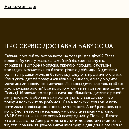
Усі коментарі
ПРО СЕРВІС ДОСТАВКИ BABY.CO.UA
Скільки грошей ви витрачаєте на товари для дітей? Після
появи в будинку малюка, сімейний бюджет відчутно
страждає. Потрібна коляска, ліжечко, горщик, санітарне
приладдя, косметика та багато різних дрібниць. А дитячий
одяг та іграшки молоді батьки скуповують практично оптом.
Коштують дитячі товари аж ніяк не дешево, а часу ходити
магазинами зовсім не вистачає. Як заощадити, але так, щоб не
постраждала якість? Все просто – купуйте товари для дітей у
Польщі. Можемо посперечатися, що більшість дитячих речей,
які у вас вже є або які вам пропонують у магазинах – це
товари польських виробників. Саме польські товари мають
оптимальне співвідношення ціни та якості. А вибрати все, що
потрібно, ви можете на нашому сайті. Інтернет-магазин
«BABY.co.ua» – ваш торговий посередник у Польщі. Багато
хто знає, що на Алегро можна купити дешево дитячий одяг,
взуття, іграшки та різноманітні аксесуари для дітей. Якщо вас