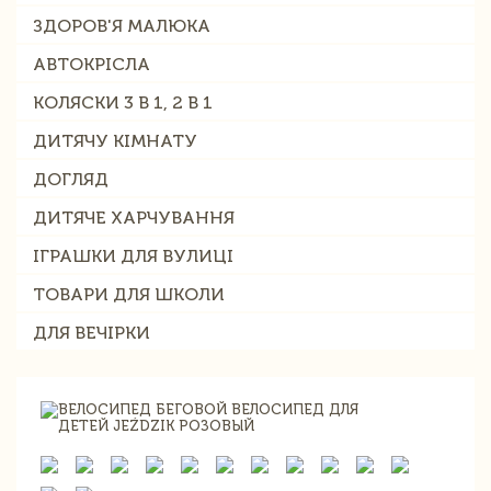
ЗДОРОВ'Я МАЛЮКА
АВТОКРІСЛА
КОЛЯСКИ 3 В 1, 2 В 1
ДИТЯЧУ КІМНАТУ
ДОГЛЯД
ДИТЯЧЕ ХАРЧУВАННЯ
ІГРАШКИ ДЛЯ ВУЛИЦІ
ТОВАРИ ДЛЯ ШКОЛИ
ДЛЯ ВЕЧІРКИ