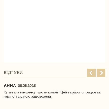
ВІДГУКИ
АННА
08.08.2026
Купувала пляшечку проти коліків. Цей варіант спрацював.
якістю та ціною задоволена.