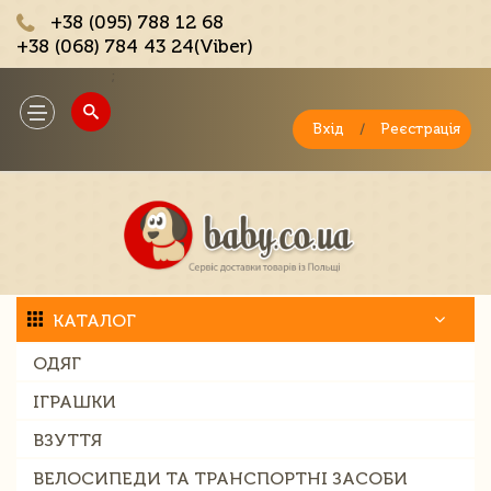
+38 (095) 788 12 68
+38 (068) 784 43 24(Viber)
;
Toggle
navigation
Вхід
/
Реєстрація
КАТАЛОГ
ОДЯГ
ІГРАШКИ
ВЗУТТЯ
ВЕЛОСИПЕДИ ТА ТРАНСПОРТНІ ЗАСОБИ