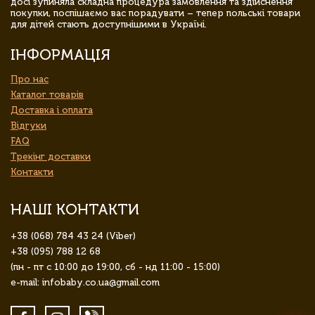
досі зупиняла складна процедура замовлення та здійснення
покупки, поспішаємо вас порадувати – тепер польські товари
для дітей стають доступнішими в Україні.
ІНФОРМАЦІЯ
Про нас
Каталог товарів
Доставка і оплата
Відгуки
FAQ
Трекінг доставки
Контакти
НАШІ КОНТАКТИ
+38 (068) 784 43 24 (Viber)
+38 (095) 788 12 68
(пн - пт с 10:00 до 19:00, сб - нд 11:00 - 15:00)
e-mail: infobaby.co.ua@gmail.com