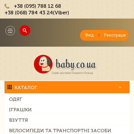
+38 (095) 788 12 68
+38 (068) 784 43 24(Viber)
;
Toggle
navigation
Вхід
/
Реєстрація
КАТАЛОГ
ОДЯГ
ІГРАШКИ
ВЗУТТЯ
ВЕЛОСИПЕДИ ТА ТРАНСПОРТНІ ЗАСОБИ