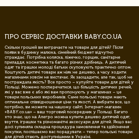
ПРО СЕРВІС ДОСТАВКИ BABY.CO.UA
Скільки грошей ви витрачаєте на товари для дітей? Після
появи в будинку малюка, сімейний бюджет відчутно
страждає. Потрібна коляска, ліжечко, горщик, санітарне
приладдя, косметика та багато різних дрібниць. А дитячий
одяг та іграшки молоді батьки скуповують практично оптом.
Коштують дитячі товари аж ніяк не дешево, а часу ходити
магазинами зовсім не вистачає. Як заощадити, але так, щоб не
постраждала якість? Все просто – купуйте товари для дітей у
Польщі. Можемо посперечатися, що більшість дитячих речей,
які у вас вже є або які вам пропонують у магазинах – це
товари польських виробників. Саме польські товари мають
оптимальне співвідношення ціни та якості. А вибрати все, що
потрібно, ви можете на нашому сайті. Інтернет-магазин
«BABY.co.ua» – ваш торговий посередник у Польщі. Багато
хто знає, що на Алегро можна купити дешево дитячий одяг,
взуття, іграшки та різноманітні аксесуари для дітей. Якщо вас
досі зупиняла складна процедура замовлення та здійснення
покупки, поспішаємо вас порадувати – тепер польські товари
для дітей стають доступнішими в Україні.