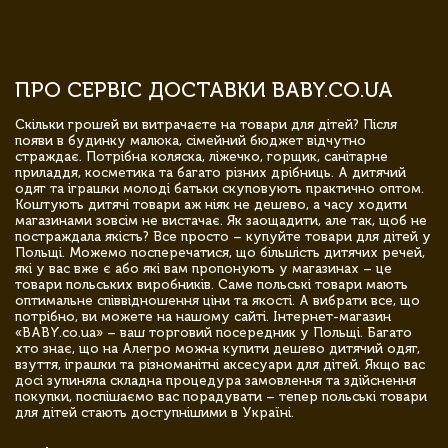
ПРО СЕРВІС ДОСТАВКИ BABY.CO.UA
Скільки грошей ви витрачаєте на товари для дітей? Після
появи в будинку малюка, сімейний бюджет відчутно
страждає. Потрібна коляска, ліжечко, горщик, санітарне
приладдя, косметика та багато різних дрібниць. А дитячий
одяг та іграшки молоді батьки скуповують практично оптом.
Коштують дитячі товари аж ніяк не дешево, а часу ходити
магазинами зовсім не вистачає. Як заощадити, але так, щоб не
постраждала якість? Все просто – купуйте товари для дітей у
Польщі. Можемо посперечатися, що більшість дитячих речей,
які у вас вже є або які вам пропонують у магазинах – це
товари польських виробників. Саме польські товари мають
оптимальне співвідношення ціни та якості. А вибрати все, що
потрібно, ви можете на нашому сайті. Інтернет-магазин
«BABY.co.ua» – ваш торговий посередник у Польщі. Багато
хто знає, що на Алегро можна купити дешево дитячий одяг,
взуття, іграшки та різноманітні аксесуари для дітей. Якщо вас
досі зупиняла складна процедура замовлення та здійснення
покупки, поспішаємо вас порадувати – тепер польські товари
для дітей стають доступнішими в Україні.