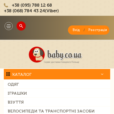
+38 (095) 788 12 68
+38 (068) 784 43 24(Viber)
;
Toggle
navigation
Вхід
/
Реєстрація
КАТАЛОГ
ОДЯГ
ІГРАШКИ
ВЗУТТЯ
ВЕЛОСИПЕДИ ТА ТРАНСПОРТНІ ЗАСОБИ