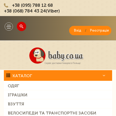
+38 (095) 788 12 68
+38 (068) 784 43 24(Viber)
;
Toggle
navigation
Вхід
/
Реєстрація
КАТАЛОГ
ОДЯГ
ІГРАШКИ
ВЗУТТЯ
ВЕЛОСИПЕДИ ТА ТРАНСПОРТНІ ЗАСОБИ