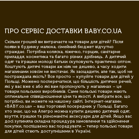
ПРО СЕРВІС ДОСТАВКИ BABY.CO.UA
Скільки грошей ви витрачаєте на товари для дітей? Після
появи в будинку малюка, сімейний бюджет відчутно
страждає. Потрібна коляска, ліжечко, горщик, санітарне
приладдя, косметика та багато різних дрібниць. А дитячий
одяг та іграшки молоді батьки скуповують практично оптом.
Коштують дитячі товари аж ніяк не дешево, а часу ходити
магазинами зовсім не вистачає. Як заощадити, але так, щоб не
постраждала якість? Все просто – купуйте товари для дітей у
Польщі. Можемо посперечатися, що більшість дитячих речей,
які у вас вже є або які вам пропонують у магазинах – це
товари польських виробників. Саме польські товари мають
оптимальне співвідношення ціни та якості. А вибрати все, що
потрібно, ви можете на нашому сайті. Інтернет-магазин
«BABY.co.ua» – ваш торговий посередник у Польщі. Багато
хто знає, що на Алегро можна купити дешево дитячий одяг,
взуття, іграшки та різноманітні аксесуари для дітей. Якщо вас
досі зупиняла складна процедура замовлення та здійснення
покупки, поспішаємо вас порадувати – тепер польські товари
для дітей стають доступнішими в Україні.