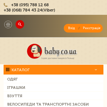
+38 (095) 788 12 68
+38 (068) 784 43 24(Viber)
;
Toggle
navigation
Вхід
/
Реєстрація
КАТАЛОГ
ОДЯГ
ІГРАШКИ
ВЗУТТЯ
ВЕЛОСИПЕДИ ТА ТРАНСПОРТНІ ЗАСОБИ