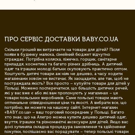
ПРО СЕРВІС ДОСТАВКИ BABY.CO.UA
Скільки грошей ви витрачаєте на товари для дітей? Після
появи в будинку малюка, сімейний бюджет відчутно
страждає. Потрібна коляска, ліжечко, горщик, санітарне
приладдя, косметика та багато різних дрібниць. А дитячий
одяг та іграшки молоді батьки скуповують практично оптом.
Коштують дитячі товари аж ніяк не дешево, а часу ходити
магазинами зовсім не вистачає. Як заощадити, але так, щоб не
постраждала якість? Все просто – купуйте товари для дітей у
Польщі. Можемо посперечатися, що більшість дитячих речей,
які у вас вже є або які вам пропонують у магазинах – це
товари польських виробників. Саме польські товари мають
оптимальне співвідношення ціни та якості. А вибрати все, що
потрібно, ви можете на нашому сайті. Інтернет-магазин
«BABY.co.ua» – ваш торговий посередник у Польщі. Багато
хто знає, що на Алегро можна купити дешево дитячий одяг,
взуття, іграшки та різноманітні аксесуари для дітей. Якщо вас
досі зупиняла складна процедура замовлення та здійснення
покупки, поспішаємо вас порадувати – тепер польські товари