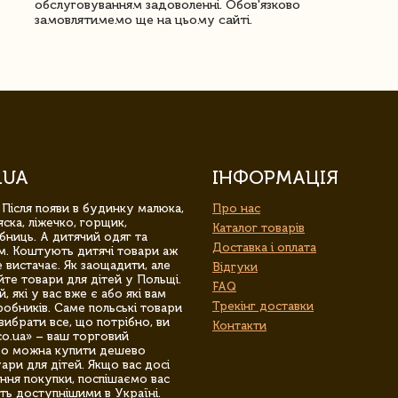
обслуговуванням задоволенні. Обов'язково
замовлятимемо ще на цьому сайті.
.UA
ІНФОРМАЦІЯ
 Після появи в будинку малюка,
Про нас
ска, ліжечко, горщик,
Каталог товарів
бниць. А дитячий одяг та
Доставка і оплата
м. Коштують дитячі товари аж
 вистачає. Як заощадити, але
Відгуки
йте товари для дітей у Польщі.
FAQ
 які у вас вже є або які вам
Трекінг доставки
обників. Саме польські товари
вибрати все, що потрібно, ви
Контакти
co.ua» – ваш торговий
гро можна купити дешево
уари для дітей. Якщо вас досі
ння покупки, поспішаємо вас
ть доступнішими в Україні.