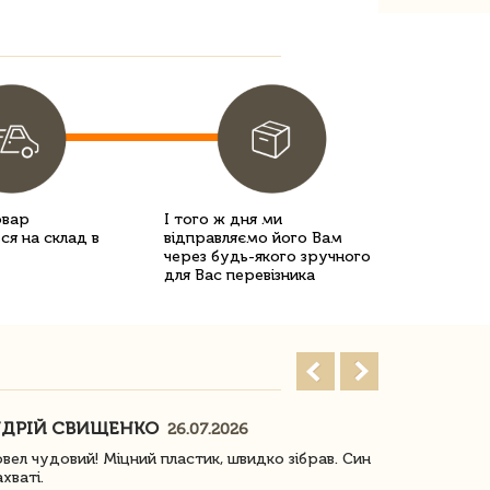
овар
І того ж дня ми
ся на склад в
відправляємо його Вам
через будь-якого зручного
для Вас перевізника
ДРІЙ СВИЩЕНКО
НАСТЯ
26.07.2026
18
овел чудовий! Міцний пластик, швидко зібрав. Син
Посилку отр
ахваті.
задоволена!