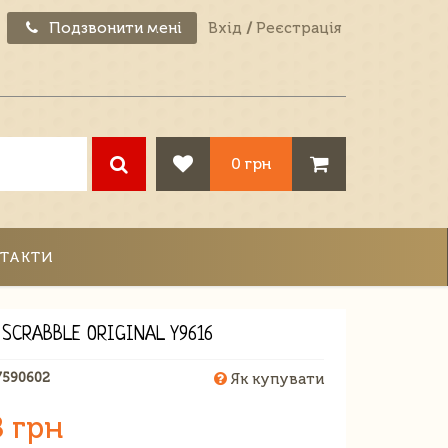
Подзвонити мені
Вхід
/
Реєстрація
0 грн
ТАКТИ
 SCRABBLE ORIGINAL Y9616
7590602
Як купувати
8 грн