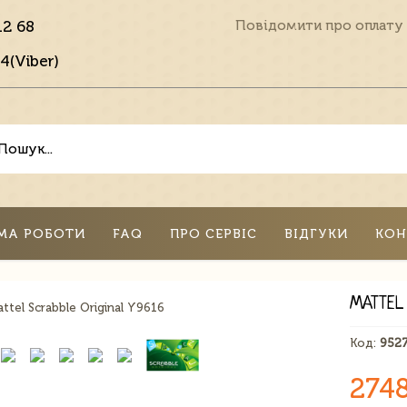
12 68
Повідомити про оплату
4(Viber)
МА РОБОТИ
FAQ
ПРО СЕРВІС
ВІДГУКИ
КОН
MATTEL
Код:
952
274