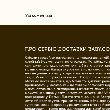
Усі коментарі
ПРО СЕРВІС ДОСТАВКИ BABY.CO
Скільки грошей ви витрачаєте на товари для дітей?
сімейний бюджет відчутно страждає. Потрібна коля
санітарне приладдя, косметика та багато різних дрі
іграшки молоді батьки скуповують практично опто
ніяк не дешево, а часу ходити магазинами зовсім не
так, щоб не постраждала якість? Все просто – купу
Можемо посперечатися, що більшість дитячих речей,
пропонують у магазинах – це товари польських вир
мають оптимальне співвідношення ціни та якості. А 
можете на нашому сайті. Інтернет-магазин «BABY.
посередник у Польщі. Багато хто знає, що на Але
дитячий одяг, взуття, іграшки та різноманітні аксес
зупиняла складна процедура замовлення та здійсне
порадувати – тепер польські товари для дітей стаю