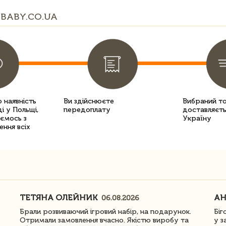
BABY.CO.UA
 наявність
Ви здійснюєте
Вибраний т
і у Польщі,
передоплату
доставляєть
уємось з
Україну
ення всіх
ТЕТЯНА ОЛЕЙНИК
АН
06.08.2026
Брали розвиваючий ігровий набір, на подарунок.
Біг
Отримали замовлення вчасно. Якістю виробу та
у з