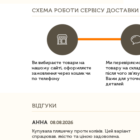
СХЕМА РОБОТИ СЕРВІСУ ДОСТАВКИ 
Ви вибираєте товари на
Ми перевіряємо
нашому сайті, оформляєте
товару на склад
замовлення через кошик чи
після чого зв'яз
по телефону
Вами для уточн
деталей
ВІДГУКИ
АННА
08.08.2026
ачество
Купувала пляшечку проти коліків. Цей варіант
спрацював. якістю та ціною задоволена.