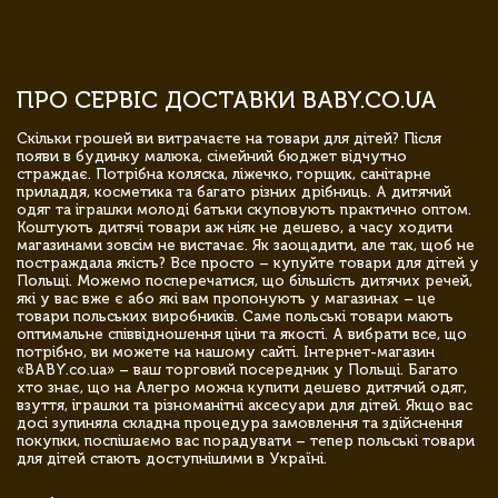
ПРО СЕРВІС ДОСТАВКИ BABY.CO.UA
Скільки грошей ви витрачаєте на товари для дітей? Після
появи в будинку малюка, сімейний бюджет відчутно
страждає. Потрібна коляска, ліжечко, горщик, санітарне
приладдя, косметика та багато різних дрібниць. А дитячий
одяг та іграшки молоді батьки скуповують практично оптом.
Коштують дитячі товари аж ніяк не дешево, а часу ходити
магазинами зовсім не вистачає. Як заощадити, але так, щоб не
постраждала якість? Все просто – купуйте товари для дітей у
Польщі. Можемо посперечатися, що більшість дитячих речей,
які у вас вже є або які вам пропонують у магазинах – це
товари польських виробників. Саме польські товари мають
оптимальне співвідношення ціни та якості. А вибрати все, що
потрібно, ви можете на нашому сайті. Інтернет-магазин
«BABY.co.ua» – ваш торговий посередник у Польщі. Багато
хто знає, що на Алегро можна купити дешево дитячий одяг,
взуття, іграшки та різноманітні аксесуари для дітей. Якщо вас
досі зупиняла складна процедура замовлення та здійснення
покупки, поспішаємо вас порадувати – тепер польські товари
для дітей стають доступнішими в Україні.