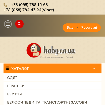
+38 (095) 788 12 68
+38 (068) 784 43 24(Viber)
;
Toggle
navigation
Вхід
/
Реєстрація
КАТАЛОГ
ОДЯГ
ІГРАШКИ
ВЗУТТЯ
ВЕЛОСИПЕДИ ТА ТРАНСПОРТНІ ЗАСОБИ