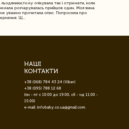
 льодяники,тому очікувала так і отримати, коли
незрячоі дів
имала розчарувалась прийшов один. Моя вина
Дуже задово
не уважно прочитала опис. Попросила про
ернення. Щ...
НАШІ
КОНТАКТИ
+38 (068) 784 43 24 (Viber)
+38 (095) 788 12 68
(пн - пт с 10:00 до 19:00, сб - нд 11:00 -
15:00)
e-mail: infobaby.co.ua@gmail.com