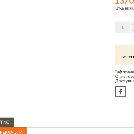
1370
Ціна вка
ВСІ Т
Інформац
Стан тов
Доступна 
ПИС
РЕКЛАСТИ