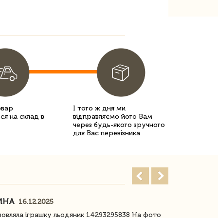
овар
І того ж дня ми
ся на склад в
відправляємо його Вам
через будь-якого зручного
для Вас перевізника
ИНА
ІРИНА БІ
16.12.2025
овляла іграшку льодяник 14293295838 На фото
Дякую за до