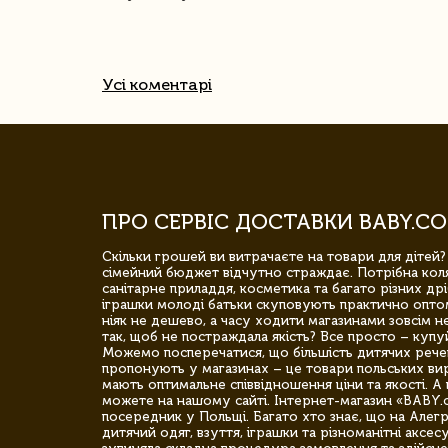
Усі коментарі
ПРО СЕРВІС ДОСТАВКИ BABY.CO
Скільки грошей ви витрачаєте на товари для дітей?
сімейний бюджет відчутно страждає. Потрібна коля
санітарне приладдя, косметика та багато різних дрі
іграшки молоді батьки скуповують практично опто
ніяк не дешево, а часу ходити магазинами зовсім не
так, щоб не постраждала якість? Все просто – купу
Можемо посперечатися, що більшість дитячих речей,
пропонують у магазинах – це товари польських вир
мають оптимальне співвідношення ціни та якості. А 
можете на нашому сайті. Інтернет-магазин «BABY.
посередник у Польщі. Багато хто знає, що на Але
дитячий одяг, взуття, іграшки та різноманітні аксес