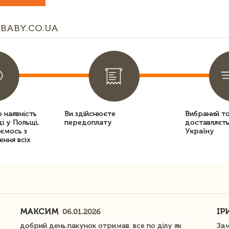
BABY.CO.UA
 наявність
Ви здійснюєте
Вибраний т
і у Польщі,
передоплату
доставляєть
уємось з
Україну
ення всіх
МАКСИМ
ІР
06.01.2026
добрий день.пакунок отримав. все по ділу як
Зам