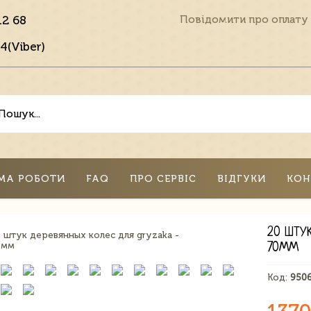
12 68
Повідомити про оплату
4(Viber)
МА РОБОТИ
FAQ
ПРО СЕРВІС
ВІДГУКИ
КОН
20 ШТУ
70ММ
Код:
950