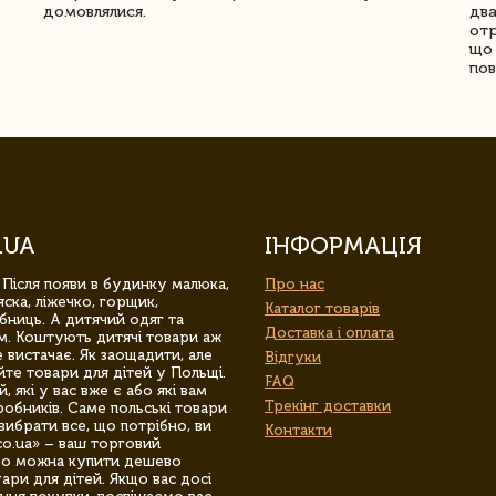
домовлялися.
два
отр
що 
пов
.UA
ІНФОРМАЦІЯ
 Після появи в будинку малюка,
Про нас
ска, ліжечко, горщик,
Каталог товарів
бниць. А дитячий одяг та
Доставка і оплата
м. Коштують дитячі товари аж
 вистачає. Як заощадити, але
Відгуки
йте товари для дітей у Польщі.
FAQ
 які у вас вже є або які вам
Трекінг доставки
обників. Саме польські товари
вибрати все, що потрібно, ви
Контакти
co.ua» – ваш торговий
гро можна купити дешево
уари для дітей. Якщо вас досі