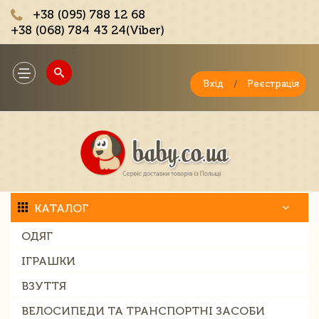
+38 (095) 788 12 68
+38 (068) 784 43 24(Viber)
;
Toggle
navigation
Вхід
/
Реєстрація
КАТАЛОГ
ОДЯГ
ІГРАШКИ
ВЗУТТЯ
ВЕЛОСИПЕДИ ТА ТРАНСПОРТНІ ЗАСОБИ