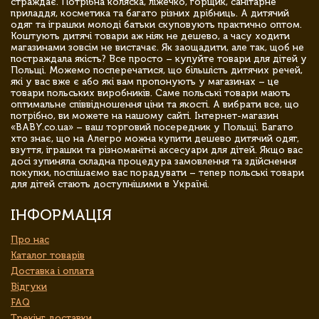
страждає. Потрібна коляска, ліжечко, горщик, санітарне
приладдя, косметика та багато різних дрібниць. А дитячий
одяг та іграшки молоді батьки скуповують практично оптом.
Коштують дитячі товари аж ніяк не дешево, а часу ходити
магазинами зовсім не вистачає. Як заощадити, але так, щоб не
постраждала якість? Все просто – купуйте товари для дітей у
Польщі. Можемо посперечатися, що більшість дитячих речей,
які у вас вже є або які вам пропонують у магазинах – це
товари польських виробників. Саме польські товари мають
оптимальне співвідношення ціни та якості. А вибрати все, що
потрібно, ви можете на нашому сайті. Інтернет-магазин
«BABY.co.ua» – ваш торговий посередник у Польщі. Багато
хто знає, що на Алегро можна купити дешево дитячий одяг,
взуття, іграшки та різноманітні аксесуари для дітей. Якщо вас
досі зупиняла складна процедура замовлення та здійснення
покупки, поспішаємо вас порадувати – тепер польські товари
для дітей стають доступнішими в Україні.
ІНФОРМАЦІЯ
Про нас
Каталог товарів
Доставка і оплата
Відгуки
FAQ
Трекінг доставки