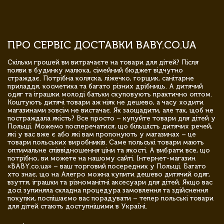
ПРО СЕРВІС ДОСТАВКИ BABY.CO.UA
Скільки грошей ви витрачаєте на товари для дітей? Після
появи в будинку малюка, сімейний бюджет відчутно
страждає. Потрібна коляска, ліжечко, горщик, санітарне
приладдя, косметика та багато різних дрібниць. А дитячий
одяг та іграшки молоді батьки скуповують практично оптом.
Коштують дитячі товари аж ніяк не дешево, а часу ходити
магазинами зовсім не вистачає. Як заощадити, але так, щоб не
постраждала якість? Все просто – купуйте товари для дітей у
Польщі. Можемо посперечатися, що більшість дитячих речей,
які у вас вже є або які вам пропонують у магазинах – це
товари польських виробників. Саме польські товари мають
оптимальне співвідношення ціни та якості. А вибрати все, що
потрібно, ви можете на нашому сайті. Інтернет-магазин
«BABY.co.ua» – ваш торговий посередник у Польщі. Багато
хто знає, що на Алегро можна купити дешево дитячий одяг,
взуття, іграшки та різноманітні аксесуари для дітей. Якщо вас
досі зупиняла складна процедура замовлення та здійснення
покупки, поспішаємо вас порадувати – тепер польські товари
для дітей стають доступнішими в Україні.