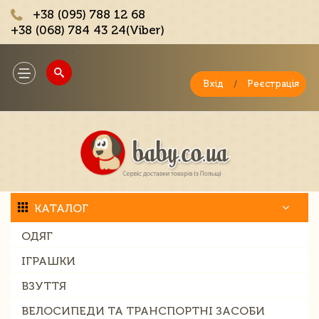
+38 (095) 788 12 68
+38 (068) 784 43 24(Viber)
;
Toggle
navigation
Вхід
/
Реєстрація
КАТАЛОГ
ОДЯГ
ІГРАШКИ
ВЗУТТЯ
ВЕЛОСИПЕДИ ТА ТРАНСПОРТНІ ЗАСОБИ