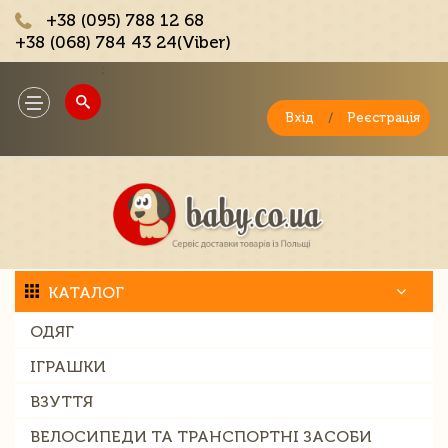
+38 (095) 788 12 68
+38 (068) 784 43 24(Viber)
;
Toggle
navigation
Вхід
/
Реєстрація
КАТАЛОГ
ОДЯГ
ІГРАШКИ
ВЗУТТЯ
ВЕЛОСИПЕДИ ТА ТРАНСПОРТНІ ЗАСОБИ