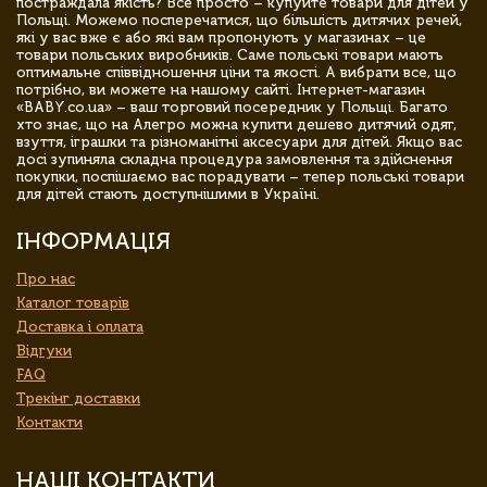
постраждала якість? Все просто – купуйте товари для дітей у
Польщі. Можемо посперечатися, що більшість дитячих речей,
які у вас вже є або які вам пропонують у магазинах – це
товари польських виробників. Саме польські товари мають
оптимальне співвідношення ціни та якості. А вибрати все, що
потрібно, ви можете на нашому сайті. Інтернет-магазин
«BABY.co.ua» – ваш торговий посередник у Польщі. Багато
хто знає, що на Алегро можна купити дешево дитячий одяг,
взуття, іграшки та різноманітні аксесуари для дітей. Якщо вас
досі зупиняла складна процедура замовлення та здійснення
покупки, поспішаємо вас порадувати – тепер польські товари
для дітей стають доступнішими в Україні.
ІНФОРМАЦІЯ
Про нас
Каталог товарів
Доставка і оплата
Відгуки
FAQ
Трекінг доставки
Контакти
НАШІ КОНТАКТИ