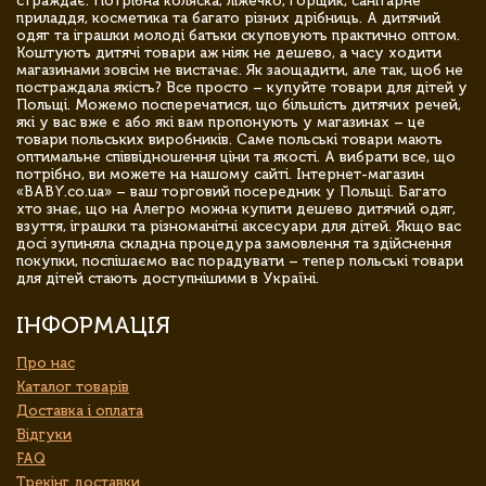
страждає. Потрібна коляска, ліжечко, горщик, санітарне
приладдя, косметика та багато різних дрібниць. А дитячий
одяг та іграшки молоді батьки скуповують практично оптом.
Коштують дитячі товари аж ніяк не дешево, а часу ходити
магазинами зовсім не вистачає. Як заощадити, але так, щоб не
постраждала якість? Все просто – купуйте товари для дітей у
Польщі. Можемо посперечатися, що більшість дитячих речей,
які у вас вже є або які вам пропонують у магазинах – це
товари польських виробників. Саме польські товари мають
оптимальне співвідношення ціни та якості. А вибрати все, що
потрібно, ви можете на нашому сайті. Інтернет-магазин
«BABY.co.ua» – ваш торговий посередник у Польщі. Багато
хто знає, що на Алегро можна купити дешево дитячий одяг,
взуття, іграшки та різноманітні аксесуари для дітей. Якщо вас
досі зупиняла складна процедура замовлення та здійснення
покупки, поспішаємо вас порадувати – тепер польські товари
для дітей стають доступнішими в Україні.
ІНФОРМАЦІЯ
Про нас
Каталог товарів
Доставка і оплата
Відгуки
FAQ
Трекінг доставки