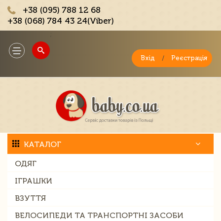
+38 (095) 788 12 68
+38 (068) 784 43 24(Viber)
;
Toggle
navigation
Вхід
/
Реєстрація
КАТАЛОГ
ОДЯГ
ІГРАШКИ
ВЗУТТЯ
ВЕЛОСИПЕДИ ТА ТРАНСПОРТНІ ЗАСОБИ