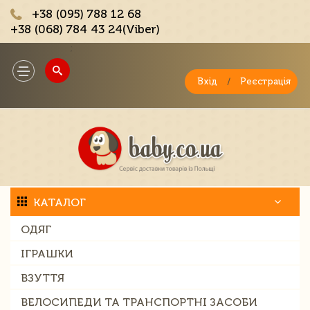
+38 (095) 788 12 68
+38 (068) 784 43 24(Viber)
;
Toggle
navigation
Вхід
/
Реєстрація
КАТАЛОГ
ОДЯГ
ІГРАШКИ
ВЗУТТЯ
ВЕЛОСИПЕДИ ТА ТРАНСПОРТНІ ЗАСОБИ