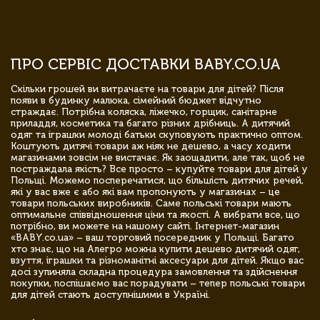
ПРО СЕРВІС ДОСТАВКИ BABY.CO.UA
Скільки грошей ви витрачаєте на товари для дітей? Після
появи в будинку малюка, сімейний бюджет відчутно
страждає. Потрібна коляска, ліжечко, горщик, санітарне
приладдя, косметика та багато різних дрібниць. А дитячий
одяг та іграшки молоді батьки скуповують практично оптом.
Коштують дитячі товари аж ніяк не дешево, а часу ходити
магазинами зовсім не вистачає. Як заощадити, але так, щоб не
постраждала якість? Все просто – купуйте товари для дітей у
Польщі. Можемо посперечатися, що більшість дитячих речей,
які у вас вже є або які вам пропонують у магазинах – це
товари польських виробників. Саме польські товари мають
оптимальне співвідношення ціни та якості. А вибрати все, що
потрібно, ви можете на нашому сайті. Інтернет-магазин
«BABY.co.ua» – ваш торговий посередник у Польщі. Багато
хто знає, що на Алегро можна купити дешево дитячий одяг,
взуття, іграшки та різноманітні аксесуари для дітей. Якщо вас
досі зупиняла складна процедура замовлення та здійснення
покупки, поспішаємо вас порадувати – тепер польські товари
для дітей стають доступнішими в Україні.