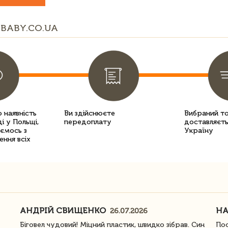
BABY.CO.UA
 наявність
Ви здійснюєте
Вибраний т
і у Польщі,
передоплату
доставляєть
уємось з
Україну
ення всіх
АНДРІЙ СВИЩЕНКО
Н
26.07.2026
Біговел чудовий! Міцний пластик, швидко зібрав. Син
Пос