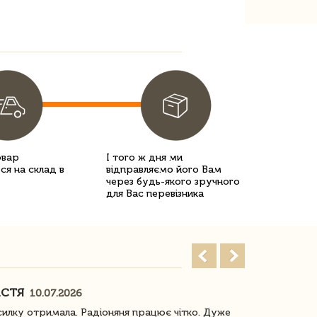
овар
І того ж дня ми
ся на склад в
відправляємо його Вам
через будь-якого зручного
для Вас перевізника
АСТЯ
ПОГОРЕЛО
10.07.2026
илку отримала. Радіоняня працює чітко. Дуже
Отримали віз