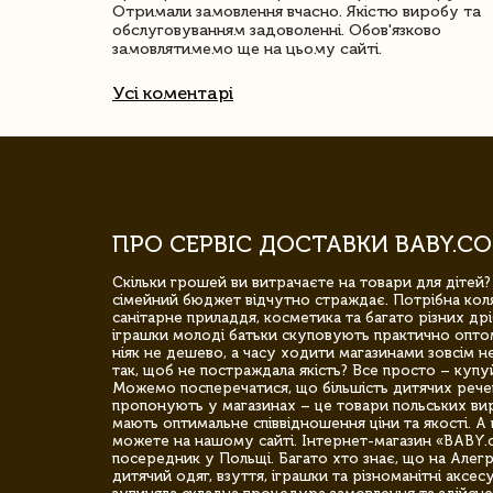
Отримали замовлення вчасно. Якістю виробу та
обслуговуванням задоволенні. Обов'язково
замовлятимемо ще на цьому сайті.
Усі коментарі
ПРО СЕРВІС ДОСТАВКИ BABY.CO
Скільки грошей ви витрачаєте на товари для дітей?
сімейний бюджет відчутно страждає. Потрібна коля
санітарне приладдя, косметика та багато різних дрі
іграшки молоді батьки скуповують практично опто
ніяк не дешево, а часу ходити магазинами зовсім не
так, щоб не постраждала якість? Все просто – купу
Можемо посперечатися, що більшість дитячих речей,
пропонують у магазинах – це товари польських вир
мають оптимальне співвідношення ціни та якості. А 
можете на нашому сайті. Інтернет-магазин «BABY.
посередник у Польщі. Багато хто знає, що на Але
дитячий одяг, взуття, іграшки та різноманітні аксес