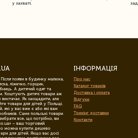
у захваті.
зад
.UA
ІНФОРМАЦІЯ
 Після появи в будинку малюка,
Про нас
ска, ліжечко, горщик,
Каталог товарів
бниць. А дитячий одяг та
Доставка і оплата
м. Коштують дитячі товари аж
 вистачає. Як заощадити, але
Відгуки
йте товари для дітей у Польщі.
FAQ
 які у вас вже є або які вам
Трекінг доставки
обників. Саме польські товари
вибрати все, що потрібно, ви
Контакти
co.ua» – ваш торговий
гро можна купити дешево
уари для дітей. Якщо вас досі