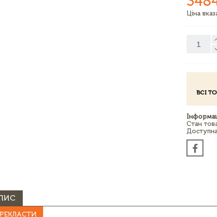
348
Ціна вка
ВСІ Т
Інформац
Стан тов
Доступна 
ПИС
РЕКЛАСТИ