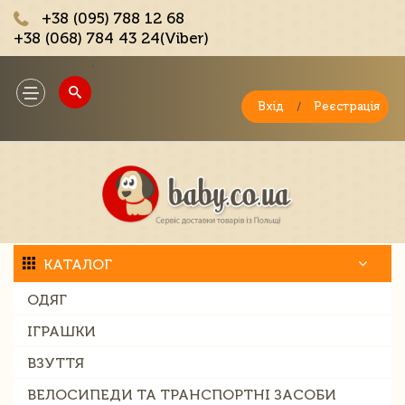
+38 (095) 788 12 68
+38 (068) 784 43 24(Viber)
;
Toggle
navigation
Вхід
/
Реєстрація
КАТАЛОГ
ОДЯГ
ІГРАШКИ
ВЗУТТЯ
ВЕЛОСИПЕДИ ТА ТРАНСПОРТНІ ЗАСОБИ