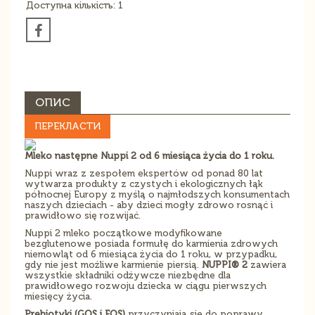
Доступна кількість: 1
ОПИС
ПЕРЕКЛАСТИ
Mleko następne Nuppi 2 od 6 miesiąca życia do 1 roku.
Nuppi wraz z zespołem ekspertów od ponad 80 lat
wytwarza produkty z czystych i ekologicznych łąk
północnej Europy z myślą o najmłodszych konsumentach
naszych dzieciach - aby dzieci mogły zdrowo rosnąć i
prawidłowo się rozwijać.
Nuppi 2 mleko początkowe modyfikowane
bezglutenowe posiada formułę do karmienia zdrowych
niemowląt od 6 miesiąca życia do 1 roku, w przypadku,
gdy nie jest możliwe karmienie piersią.
NUPPI
®
2
zawiera
wszystkie składniki odżywcze niezbędne dla
prawidłowego rozwoju dziecka w ciągu pierwszych
miesięcy życia.
Prebiotyki (GOS i FOS)
przyczyniają się do poprawy