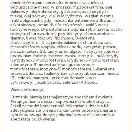
demineralizowana serwatka w proszku (z mleka),
odtłuszczone mleko w proszku, maltodekstryna, olej
palmowy, olej kokosowy, galaktooligosacharydy (z
mleka), olej sojowy, olej kukurydziany, węglan wapnia,
fruktooligosacharydy, mieszanka witaminowa: (kwas L-
askorbinowy, octan dl-alfa-tokoferylu, amid kwasu
nikotynowego, D-pantotenian wapnia, ryboflawina, octan
retinylu, chlorowodorek pirydoksyny, chlorowodorek
tiaminy, kwas foliowy, filochinon, D-biotyna,
cholekalcyferol, D-cyjanokobalamina); chlorek potasu,
glicerofosforan wapnia, chlorek sodu, cytrynian potasu,
siarczan żelaza (II), tauryna, emulgator (lecytyna sojowa),
dwuwinian choliny, siarczan cynku, inozytol, nukleotydy
(cytydyno-5’-monofosforan, urydyno-5’-monofosforan,
adenozyno-5’-monofosforan, guanozyno-5’-
monofosforan, inozyno-5’ monofosforan), L-karnityna,
przeciwutleniacz (palmitynian askorbylu), siarczan miedzi
(II), chlorek manganu, przeciwutleniacz (kwas
cytrynowy), jodek potasu, selenian (VI) sodu.
Ważna informacja:
Karmieniu piersią jest najlepszym sposobem żywienia
Twojego niemowlęcia i zapewnia mu wiele korzyści.
Jeżeli zachodzi konieczność dokarmiania dziecka lub
zdecydujesz się przejść na karmienie butelką pamiętaj o
tym żeby swoją decyzję skonsultować z lekarzem lub
specjalistą od żywienia.