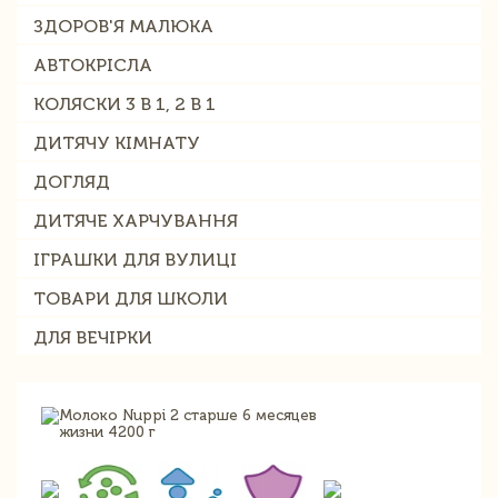
ЗДОРОВ'Я МАЛЮКА
АВТОКРІСЛА
КОЛЯСКИ 3 В 1, 2 В 1
ДИТЯЧУ КІМНАТУ
ДОГЛЯД
ДИТЯЧЕ ХАРЧУВАННЯ
ІГРАШКИ ДЛЯ ВУЛИЦІ
ТОВАРИ ДЛЯ ШКОЛИ
ДЛЯ ВЕЧІРКИ