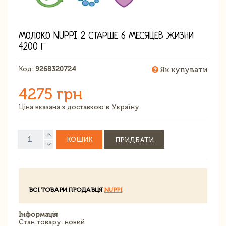
МОЛОКО NUPPI 2 СТАРШЕ 6 МЕСЯЦЕВ ЖИЗНИ
4200 Г
Код:
9268320724
Як купувати
4275 грн
Ціна вказана з доставкою в Україну
КОШИК
ПРИДБАТИ
ВСІ ТОВАРИ ПРОДАВЦЯ
NUPPI
Інформація
Стан товару: новий