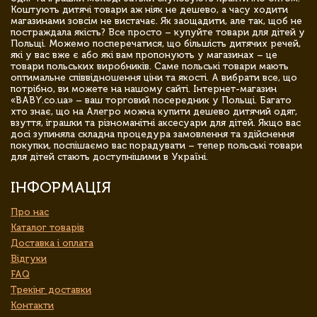
Коштують дитячі товари аж ніяк не дешево, а часу ходити
магазинами зовсім не вистачає. Як заощадити, але так, щоб не
постраждала якість? Все просто – купуйте товари для дітей у
Польщі. Можемо посперечатися, що більшість дитячих речей,
які у вас вже є або які вам пропонують у магазинах – це
товари польських виробників. Саме польські товари мають
оптимальне співвідношення ціни та якості. А вибрати все, що
потрібно, ви можете на нашому сайті. Інтернет-магазин
«BABY.co.ua» – ваш торговий посередник у Польщі. Багато
хто знає, що на Алегро можна купити дешево дитячий одяг,
взуття, іграшки та різноманітні аксесуари для дітей. Якщо вас
досі зупиняла складна процедура замовлення та здійснення
покупки, поспішаємо вас порадувати – тепер польські товари
для дітей стають доступнішими в Україні.
ІНФОРМАЦІЯ
Про нас
Каталог товарів
Доставка і оплата
Відгуки
FAQ
Трекінг доставки
Контакти