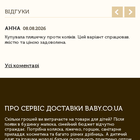
ВІДГУКИ
АННА
08.08.2026
Купувала пляшечку проти коліків. Цей варіант спрацював.
якістю та ціною задоволена.
Усі коментарі
ПРО СЕРВІС ДОСТАВКИ BABY.CO.UA
Скільки грошей ви витрачаєте на товари для дітей? Після
появи в будинку малюка, сімейний бюджет відчутно
страждає. Потрібна коляска, ліжечко, горщик, санітарне
приладдя, косметика та багато різних дрібниць. А дитячий
одяг та іграшки молоді батьки скуповують практично оптом.