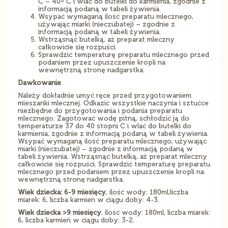
C – 40º C i wlać do butelki do karmienia, zgodnie z
informacją podaną w tabeli żywienia.
Wsypać wymaganą ilość preparatu mlecznego,
używając miarki (nieczubatej) – zgodnie z
informacją podaną w tabeli żywienia.
Wstrząsnąć butelką, aż preparat mleczny
całkowicie się rozpuści.
Sprawdzić temperaturę preparatu mlecznego przed
podaniem przez upuszczenie kropli na
wewnętrzną stronę nadgarstka.
Dawkowanie
Należy dokładnie umyć ręce przed przygotowaniem
mieszanki mlecznej. Odkazić wszystkie naczynia i sztućce
niezbędne do przygotowania i podania preparatu
mlecznego. Zagotować wodę pitną, schłodzić ją do
temperaturze 37 do 40 stopni C i wlać do butelki do
karmienia, zgodnie z informacją podaną w tabeli żywienia.
Wsypać wymaganą ilość preparatu mlecznego, używając
miarki (nieczubatej) – zgodnie z informacją podaną w
tabeli żywienia. Wstrząsnąć butelką, aż preparat mleczny
całkowicie się rozpuści. Sprawdzić temperaturę preparatu
mlecznego przed podaniem przez upuszczenie kropli na
wewnętrzną stronę nadgarstka.
Wiek dziecka: 6-9 miesięcy
, ilość wody: 180ml,liczba
miarek: 6, liczba karmień w ciągu doby: 4-3.
Wiek dziecka >9 miesięcy
, ilość wody: 180ml, liczba miarek:
6, liczba karmień w ciągu doby: 3-2.