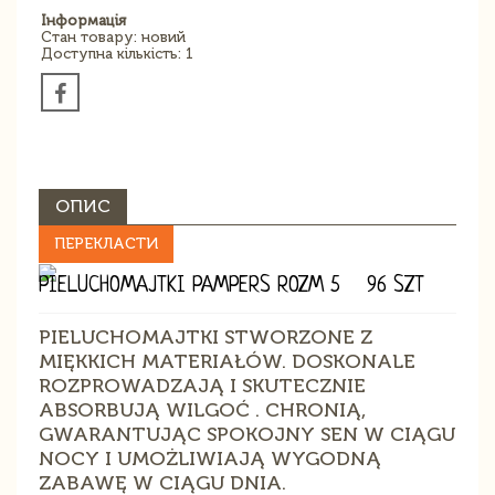
Інформація
Стан товару: новий
Доступна кількість: 1
ОПИС
ПЕРЕКЛАСТИ
PIELUCHOMAJTKI PAMPERS ROZM 5 96 SZT
PIELUCHOMAJTKI STWORZONE Z
MIĘKKICH MATERIAŁÓW. DOSKONALE
ROZPROWADZAJĄ I SKUTECZNIE
ABSORBUJĄ WILGOĆ . CHRONIĄ,
GWARANTUJĄC SPOKOJNY SEN W CIĄGU
NOCY I UMOŻLIWIAJĄ WYGODNĄ
ZABAWĘ W CIĄGU DNIA.