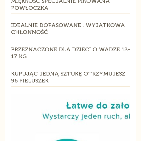
MIĘKKOŚĆ SPECJALNIE PIKOWANA
POWŁOCZKA
IDEALNIE DOPASOWANE . WYJĄTKOWA
CHŁONNOŚĆ
PRZEZNACZONE DLA DZIECI O WADZE 12-
17 KG
KUPUJĄC JEDNĄ SZTUKĘ OTRZYMUJESZ
96 PIELUSZEK