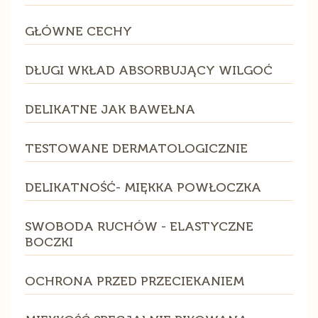
GŁÓWNE CECHY
DŁUGI WKŁAD ABSORBUJĄCY WILGOĆ
DELIKATNE JAK BAWEŁNA
TESTOWANE DERMATOLOGICZNIE
DELIKATNOŚĆ- MIĘKKA POWŁOCZKA
SWOBODA RUCHÓW - ELASTYCZNE
BOCZKI
OCHRONA PRZED PRZECIEKANIEM