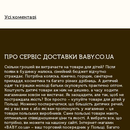
Усі коментарі
ПРО СЕРВІС ДОСТАВКИ BABY.CO.UA
Скільки грошей ви витрачаєте на товари для дітей? Після
появи в будинку малюка, сімейний бюджет відчутно
страждає. Потрібна коляска, ліжечко, горщик, санітарне
приладдя, косметика та багато різних дрібниць. А дитячий
одяг та іграшки молоді батьки скуповують практично оптом.
Коштують дитячі товари аж ніяк не дешево, а часу ходити
магазинами зовсім не вистачає. Як заощадити, але так, щоб не
постраждала якість? Все просто – купуйте товари для дітей у
Польщі. Можемо посперечатися, що більшість дитячих речей,
які у вас вже є або які вам пропонують у магазинах – це
товари польських виробників. Саме польські товари мають
оптимальне співвідношення ціни та якості. А вибрати все, що
потрібно, ви можете на нашому сайті. Інтернет-магазин
«BABY.co.ua» – ваш торговий посередник у Польщі. Багато