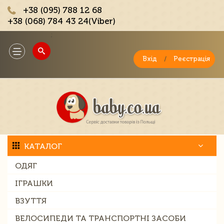
+38 (095) 788 12 68
+38 (068) 784 43 24(Viber)
;
Toggle
navigation
Вхід
/
Реєстрація
КАТАЛОГ
ОДЯГ
ІГРАШКИ
ВЗУТТЯ
ВЕЛОСИПЕДИ ТА ТРАНСПОРТНІ ЗАСОБИ