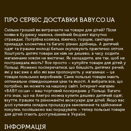
ПРО СЕРВІС ДОСТАВКИ BABY.CO.UA
Скільки грошей ви витрачаєте на товари для дітей? Після
появи в будинку малюка, сімейний бюджет відчутно
страждає. Потрібна коляска, ліжечко, горщик, санітарне
приладдя, косметика та багато різних дрібниць. А дитячий
одяг та іграшки молоді батьки скуповують практично оптом.
Коштують дитячі товари аж ніяк не дешево, а часу ходити
магазинами зовсім не вистачає. Як заощадити, але так, щоб не
постраждала якість? Все просто – купуйте товари для дітей у
Польщі. Можемо посперечатися, що більшість дитячих речей,
які у вас вже є або які вам пропонують у магазинах – це
товари польських виробників. Саме польські товари мають
оптимальне співвідношення ціни та якості. А вибрати все, що
потрібно, ви можете на нашому сайті. Інтернет-магазин
«BABY.co.ua» – ваш торговий посередник у Польщі. Багато
хто знає, що на Алегро можна купити дешево дитячий одяг,
взуття, іграшки та різноманітні аксесуари для дітей. Якщо вас
досі зупиняла складна процедура замовлення та здійснення
покупки, поспішаємо вас порадувати – тепер польські товари
для дітей стають доступнішими в Україні.
ІНФОРМАЦІЯ