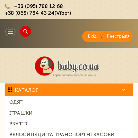
+38 (095) 788 12 68
+38 (068) 784 43 24(Viber)
;
Toggle
navigation
Вхід
/
Реєстрація
КАТАЛОГ
ОДЯГ
ІГРАШКИ
ВЗУТТЯ
ВЕЛОСИПЕДИ ТА ТРАНСПОРТНІ ЗАСОБИ