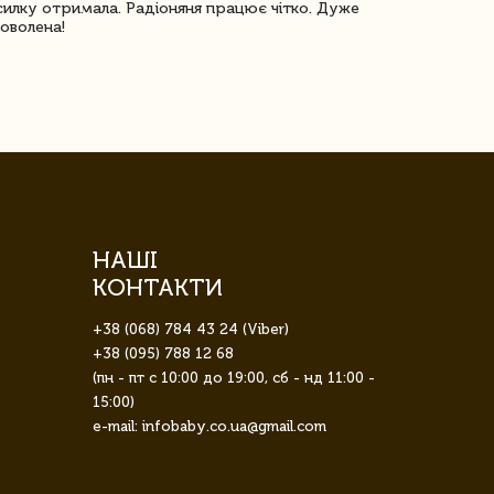
илку отримала. Радіоняня працює чітко. Дуже
Отримали віз
оволена!
Доставка з 
завжди була 
НАШІ
КОНТАКТИ
+38 (068) 784 43 24 (Viber)
+38 (095) 788 12 68
(пн - пт с 10:00 до 19:00, сб - нд 11:00 -
15:00)
e-mail: infobaby.co.ua@gmail.com