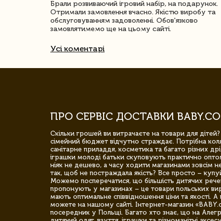
ачество
Брали розвиваючий ігровий набір, на подарунок.
Отримали замовлення вчасно. Якістю виробу та
обслуговуванням задоволенні. Обов'язково
замовлятимемо ще на цьому сайті.
Усі коментарі
ПРО СЕРВІС ДОСТАВКИ BABY.CO
Скільки грошей ви витрачаєте на товари для дітей?
сімейний бюджет відчутно страждає. Потрібна коля
санітарне приладдя, косметика та багато різних дрі
іграшки молоді батьки скуповують практично опто
ніяк не дешево, а часу ходити магазинами зовсім не
так, щоб не постраждала якість? Все просто – купу
Можемо посперечатися, що більшість дитячих речей,
пропонують у магазинах – це товари польських вир
мають оптимальне співвідношення ціни та якості. А 
можете на нашому сайті. Інтернет-магазин «BABY.
посередник у Польщі. Багато хто знає, що на Але
дитячий одяг, взуття, іграшки та різноманітні аксес