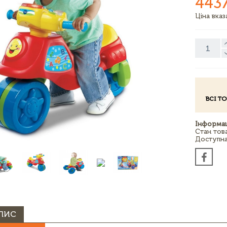
443
Ціна вка
ВСІ Т
Інформац
Стан тов
Доступна 
ПИС