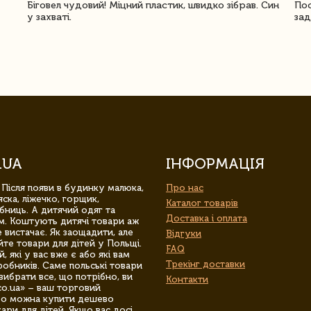
Біговел чудовий! Міцний пластик, швидко зібрав. Син
Пос
у захваті.
зад
.UA
ІНФОРМАЦІЯ
 Після появи в будинку малюка,
Про нас
ска, ліжечко, горщик,
Каталог товарів
бниць. А дитячий одяг та
Доставка і оплата
м. Коштують дитячі товари аж
 вистачає. Як заощадити, але
Відгуки
йте товари для дітей у Польщі.
FAQ
 які у вас вже є або які вам
Трекінг доставки
обників. Саме польські товари
вибрати все, що потрібно, ви
Контакти
co.ua» – ваш торговий
гро можна купити дешево
уари для дітей. Якщо вас досі