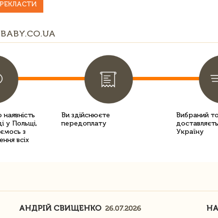
РЕКЛАСТИ
BABY.CO.UA
 наявність
Ви здійснюєте
Вибраний т
і у Польщі,
передоплату
доставляєть
уємось з
Україну
ення всіх
АНДРІЙ СВИЩЕНКО
Н
26.07.2026