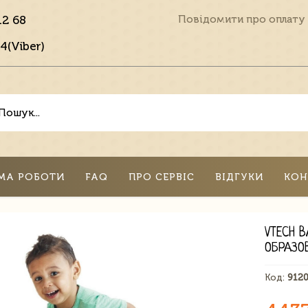
12 68
Повідомити про оплату
4(Viber)
МА РОБОТИ
FAQ
ПРО СЕРВІС
ВІДГУКИ
КОН
VTECH 
ОБРАЗО
Код:
912