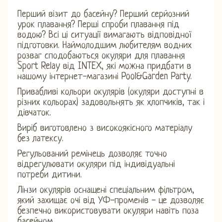
Перший візит до басейну? Перший серйозний
урок плавання? Перші спроби плавання під
водою? Всі ці ситуації вимагають відповідної
підготовки. Наймолодшим любителям водних
розваг сподобаються окуляри для плавання
Sport Relay від INTEX, які можна придбати в
нашому інтернет-магазині Pool&Garden Party.
Привабливі кольори окулярів (окуляри доступні в
різних кольорах) задовольнять як хлопчиків, так і
дівчаток.
Виріб виготовлено з високоякісного матеріалу
без латексу.
Регульований ремінець дозволяє точно
відрегулювати окуляри під індивідуальні
потреби дитини.
Лінзи окулярів оснащені спеціальним фільтром,
який захищає очі від УФ-променів - це дозволяє
безпечно використовувати окуляри навіть поза
басейном.