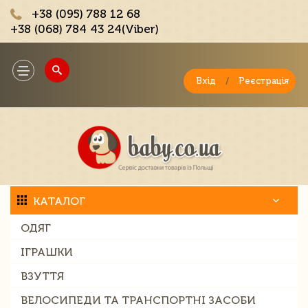
+38 (095) 788 12 68
+38 (068) 784 43 24(Viber)
;
Toggle
navigation
Вхід
/
Реєстрація
КАТАЛОГ
ОДЯГ
ІГРАШКИ
ВЗУТТЯ
ВЕЛОСИПЕДИ ТА ТРАНСПОРТНІ ЗАСОБИ