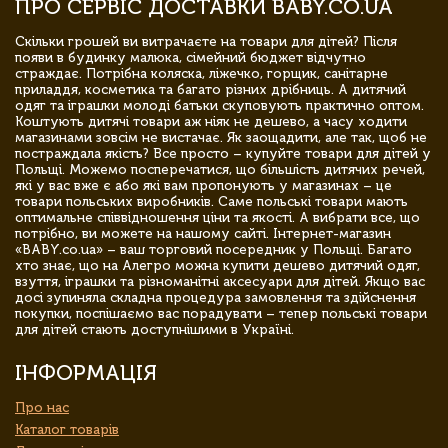
ПРО СЕРВІС ДОСТАВКИ BABY.CO.UA
Скільки грошей ви витрачаєте на товари для дітей? Після
появи в будинку малюка, сімейний бюджет відчутно
страждає. Потрібна коляска, ліжечко, горщик, санітарне
приладдя, косметика та багато різних дрібниць. А дитячий
одяг та іграшки молоді батьки скуповують практично оптом.
Коштують дитячі товари аж ніяк не дешево, а часу ходити
магазинами зовсім не вистачає. Як заощадити, але так, щоб не
постраждала якість? Все просто – купуйте товари для дітей у
Польщі. Можемо посперечатися, що більшість дитячих речей,
які у вас вже є або які вам пропонують у магазинах – це
товари польських виробників. Саме польські товари мають
оптимальне співвідношення ціни та якості. А вибрати все, що
потрібно, ви можете на нашому сайті. Інтернет-магазин
«BABY.co.ua» – ваш торговий посередник у Польщі. Багато
хто знає, що на Алегро можна купити дешево дитячий одяг,
взуття, іграшки та різноманітні аксесуари для дітей. Якщо вас
досі зупиняла складна процедура замовлення та здійснення
покупки, поспішаємо вас порадувати – тепер польські товари
для дітей стають доступнішими в Україні.
ІНФОРМАЦІЯ
Про нас
Каталог товарів