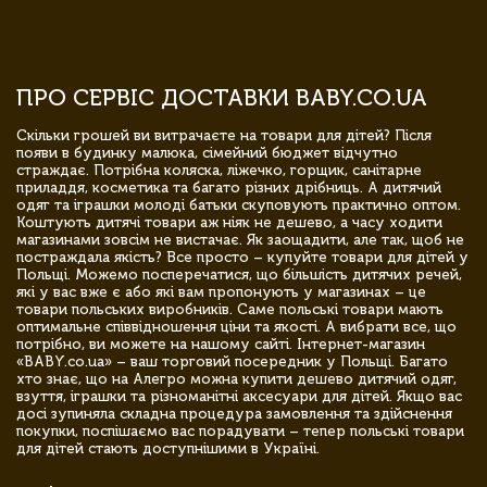
ПРО СЕРВІС ДОСТАВКИ BABY.CO.UA
Скільки грошей ви витрачаєте на товари для дітей? Після
появи в будинку малюка, сімейний бюджет відчутно
страждає. Потрібна коляска, ліжечко, горщик, санітарне
приладдя, косметика та багато різних дрібниць. А дитячий
одяг та іграшки молоді батьки скуповують практично оптом.
Коштують дитячі товари аж ніяк не дешево, а часу ходити
магазинами зовсім не вистачає. Як заощадити, але так, щоб не
постраждала якість? Все просто – купуйте товари для дітей у
Польщі. Можемо посперечатися, що більшість дитячих речей,
які у вас вже є або які вам пропонують у магазинах – це
товари польських виробників. Саме польські товари мають
оптимальне співвідношення ціни та якості. А вибрати все, що
потрібно, ви можете на нашому сайті. Інтернет-магазин
«BABY.co.ua» – ваш торговий посередник у Польщі. Багато
хто знає, що на Алегро можна купити дешево дитячий одяг,
взуття, іграшки та різноманітні аксесуари для дітей. Якщо вас
досі зупиняла складна процедура замовлення та здійснення
покупки, поспішаємо вас порадувати – тепер польські товари
для дітей стають доступнішими в Україні.