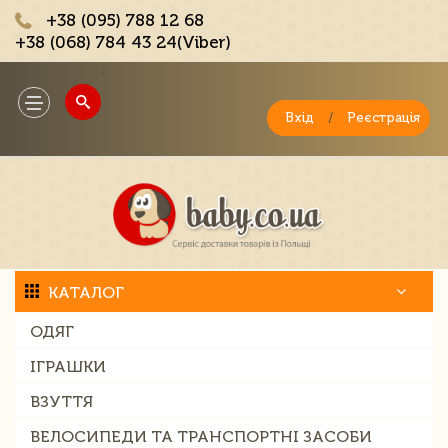
+38 (095) 788 12 68
+38 (068) 784 43 24(Viber)
;
Toggle
navigation
Вхід
/
Реєстрація
КАТАЛОГ
ОДЯГ
ІГРАШКИ
ВЗУТТЯ
ВЕЛОСИПЕДИ ТА ТРАНСПОРТНІ ЗАСОБИ