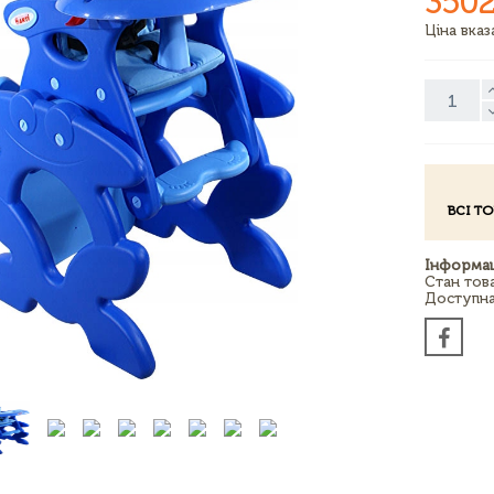
3502
Ціна вка
ВСІ Т
Інформац
Стан тов
Доступна 