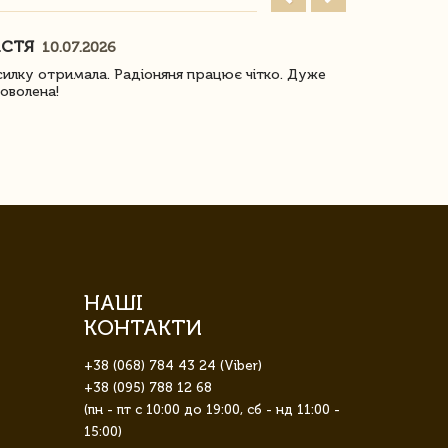
АСТЯ
ПОГОРЕЛО
10.07.2026
илку отримала. Радіоняня працює чітко. Дуже
Отримали віз
оволена!
Доставка з 
завжди була 
НАШІ
КОНТАКТИ
+38 (068) 784 43 24 (Viber)
+38 (095) 788 12 68
(пн - пт с 10:00 до 19:00, сб - нд 11:00 -
15:00)