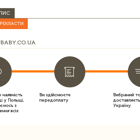
ПИС
РЕКЛАСТИ
BABY.CO.UA
 наявність
Ви здійснюєте
Вибраний т
і у Польщі,
передоплату
доставляєть
уємось з
Україну
ення всіх