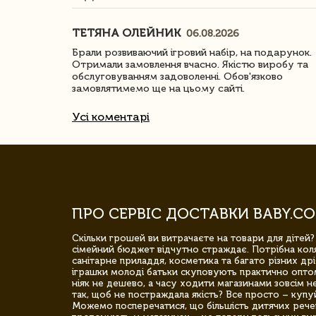
ТЕТЯНА ОЛЕЙНИК
06.08.2026
ачество
Брали розвиваючий ігровий набір, на подарунок.
Отримали замовлення вчасно. Якістю виробу та
обслуговуванням задоволенні. Обов'язково
замовлятимемо ще на цьому сайті.
Усі коментарі
ПРО СЕРВІС ДОСТАВКИ BABY.CO
Скільки грошей ви витрачаєте на товари для дітей?
сімейний бюджет відчутно страждає. Потрібна коля
санітарне приладдя, косметика та багато різних дрі
іграшки молоді батьки скуповують практично опто
ніяк не дешево, а часу ходити магазинами зовсім не
так, щоб не постраждала якість? Все просто – купу
Можемо посперечатися, що більшість дитячих речей,