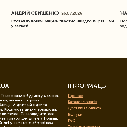
АНДРІЙ СВИЩЕНКО
Н
26.07.2026
Біговел чудовий! Міцний пластик, швидко зібрав. Син
Пос
у захваті.
зад
.UA
ІНФОРМАЦІЯ
 Після появи в будинку малюка,
Про нас
ска, ліжечко, горщик,
Каталог товарів
бниць. А дитячий одяг та
Доставка і оплата
м. Коштують дитячі товари аж
 вистачає. Як заощадити, але
Відгуки
йте товари для дітей у Польщі.
FAQ
 які у вас вже є або які вам
Трекінг доставки