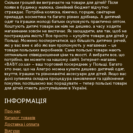
Скільки грошей ви витрачаєте на товари для дітей? Після
появи в будинку малюка, сімейний бюджет відчутно
страждає. Потрібна коляска, ліжечко, горщик, санітарне
приладдя, косметика та багато різних дрібниць. А дитячий
одяг та іграшки молоді батьки скуповують практично оптом.
Коштують дитячі товари аж ніяк не дешево, а часу ходити
магазинами зовсім не вистачає. Як заощадити, але так, щоб не
постраждала якість? Все просто – купуйте товари для дітей у
Польщі. Можемо посперечатися, що більшість дитячих речей,
які у вас вже є або які вам пропонують у магазинах – це
товари польських виробників. Саме польські товари мають
оптимальне співвідношення ціни та якості. А вибрати все, що
потрібно, ви можете на нашому сайті. Інтернет-магазин
«BABY.co.ua» – ваш торговий посередник у Польщі. Багато
хто знає, що на Алегро можна купити дешево дитячий одяг,
взуття, іграшки та різноманітні аксесуари для дітей. Якщо вас
досі зупиняла складна процедура замовлення та здійснення
покупки, поспішаємо вас порадувати – тепер польські товари
для дітей стають доступнішими в Україні.
ІНФОРМАЦІЯ
Про нас
Каталог товарів
Доставка і оплата
Відгуки