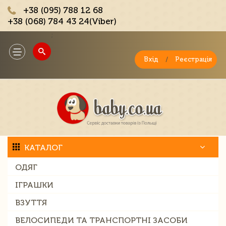
+38 (095) 788 12 68
+38 (068) 784 43 24(Viber)
;
Toggle
navigation
Вхід
/
Реєстрація
КАТАЛОГ
ОДЯГ
ІГРАШКИ
ВЗУТТЯ
ВЕЛОСИПЕДИ ТА ТРАНСПОРТНІ ЗАСОБИ