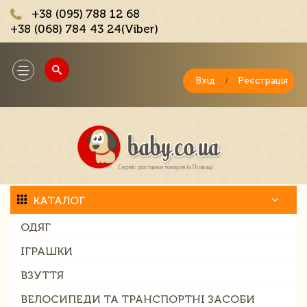
+38 (095) 788 12 68
+38 (068) 784 43 24(Viber)
;
Toggle
navigation
Вхід
/
Реєстрація
КАТАЛОГ
ОДЯГ
ІГРАШКИ
ВЗУТТЯ
ВЕЛОСИПЕДИ ТА ТРАНСПОРТНІ ЗАСОБИ