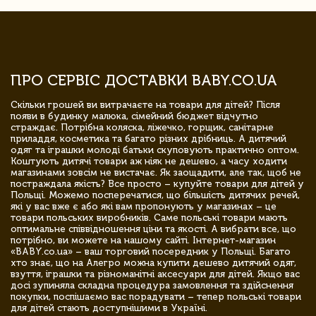
ПРО СЕРВІС ДОСТАВКИ BABY.CO.UA
Скільки грошей ви витрачаєте на товари для дітей? Після
появи в будинку малюка, сімейний бюджет відчутно
страждає. Потрібна коляска, ліжечко, горщик, санітарне
приладдя, косметика та багато різних дрібниць. А дитячий
одяг та іграшки молоді батьки скуповують практично оптом.
Коштують дитячі товари аж ніяк не дешево, а часу ходити
магазинами зовсім не вистачає. Як заощадити, але так, щоб не
постраждала якість? Все просто – купуйте товари для дітей у
Польщі. Можемо посперечатися, що більшість дитячих речей,
які у вас вже є або які вам пропонують у магазинах – це
товари польських виробників. Саме польські товари мають
оптимальне співвідношення ціни та якості. А вибрати все, що
потрібно, ви можете на нашому сайті. Інтернет-магазин
«BABY.co.ua» – ваш торговий посередник у Польщі. Багато
хто знає, що на Алегро можна купити дешево дитячий одяг,
взуття, іграшки та різноманітні аксесуари для дітей. Якщо вас
досі зупиняла складна процедура замовлення та здійснення
покупки, поспішаємо вас порадувати – тепер польські товари
для дітей стають доступнішими в Україні.