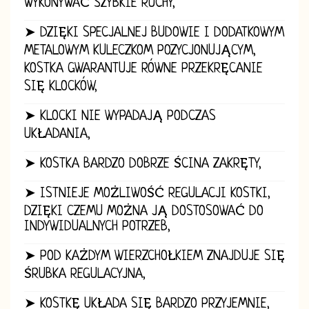
WYKONYWAĆ SZYBKIE RUCHY,
➤ DZIĘKI SPECJALNEJ BUDOWIE I DODATKOWYM
METALOWYM KULECZKOM POZYCJONUJĄCYM,
KOSTKA GWARANTUJE RÓWNE PRZEKRĘCANIE
SIĘ KLOCKÓW,
➤ KLOCKI NIE WYPADAJĄ PODCZAS
UKŁADANIA,
➤ KOSTKA BARDZO DOBRZE ŚCINA ZAKRĘTY,
➤ ISTNIEJE MOŻLIWOŚĆ REGULACJI KOSTKI,
DZIĘKI CZEMU MOŻNA JĄ DOSTOSOWAĆ DO
INDYWIDUALNYCH POTRZEB,
➤ POD KAŻDYM WIERZCHOŁKIEM ZNAJDUJE SIĘ
ŚRUBKA REGULACYJNA,
➤ KOSTKĘ UKŁADA SIĘ BARDZO PRZYJEMNIE,