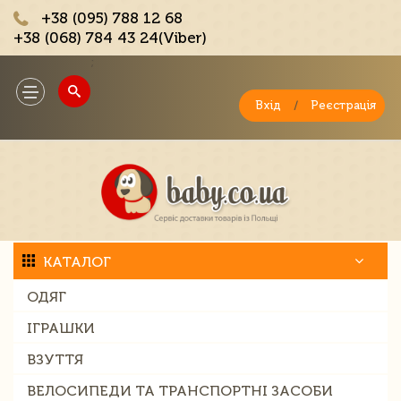
+38 (095) 788 12 68
+38 (068) 784 43 24(Viber)
;
Toggle
navigation
Вхід
/
Реєстрація
КАТАЛОГ
ОДЯГ
ІГРАШКИ
ВЗУТТЯ
ВЕЛОСИПЕДИ ТА ТРАНСПОРТНІ ЗАСОБИ