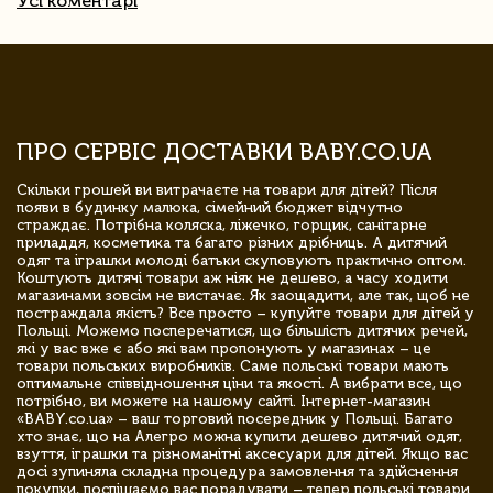
Усі коментарі
ПРО СЕРВІС ДОСТАВКИ BABY.CO.UA
Скільки грошей ви витрачаєте на товари для дітей? Після
появи в будинку малюка, сімейний бюджет відчутно
страждає. Потрібна коляска, ліжечко, горщик, санітарне
приладдя, косметика та багато різних дрібниць. А дитячий
одяг та іграшки молоді батьки скуповують практично оптом.
Коштують дитячі товари аж ніяк не дешево, а часу ходити
магазинами зовсім не вистачає. Як заощадити, але так, щоб не
постраждала якість? Все просто – купуйте товари для дітей у
Польщі. Можемо посперечатися, що більшість дитячих речей,
які у вас вже є або які вам пропонують у магазинах – це
товари польських виробників. Саме польські товари мають
оптимальне співвідношення ціни та якості. А вибрати все, що
потрібно, ви можете на нашому сайті. Інтернет-магазин
«BABY.co.ua» – ваш торговий посередник у Польщі. Багато
хто знає, що на Алегро можна купити дешево дитячий одяг,
взуття, іграшки та різноманітні аксесуари для дітей. Якщо вас
досі зупиняла складна процедура замовлення та здійснення
покупки, поспішаємо вас порадувати – тепер польські товари