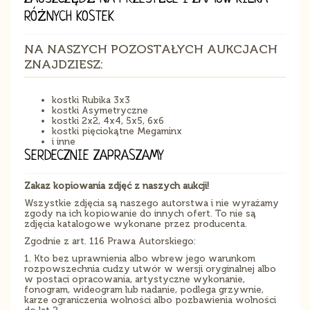
RÓŻNYCH KOSTEK
NA NASZYCH POZOSTAŁYCH AUKCJACH
ZNAJDZIESZ:
kostki Rubika 3x3
kostki Asymetryczne
kostki 2x2, 4x4, 5x5, 6x6
kostki pięciokątne Megaminx
i inne
SERDECZNIE ZAPRASZAMY
Zakaz kopiowania zdjęć z naszych aukcji!
Wszystkie zdjęcia są naszego autorstwa i nie wyrażamy
zgody na ich kopiowanie do innych ofert. To nie są
zdjęcia katalogowe wykonane przez producenta.
Zgodnie z art. 116 Prawa Autorskiego:
1. Kto bez uprawnienia albo wbrew jego warunkom
rozpowszechnia cudzy utwór w wersji oryginalnej albo
w postaci opracowania, artystyczne wykonanie,
fonogram, wideogram lub nadanie, podlega grzywnie,
karze ograniczenia wolności albo pozbawienia wolności