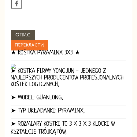
ОПИС
ПЕРЕКЛАСТИ
★ KOSTKA PYRAMINX 3X3 ★
➤ KOSTKA FIRMY YONGJUN - JEDNEGO Z
NAJLEPSZYCH PRODUCENTÓW PROFESJONALNYCH
KOSTEK LOGICZNYCH,
➤ MODEL: GUANLONG,
➤ TYP UKŁADANKI: PYRAMINX,
➤ ROZMIARY KOSTKI TO 3 X 3 X 3 KLOCKI W
KSZTAŁCIE TRÓJKĄTÓW,