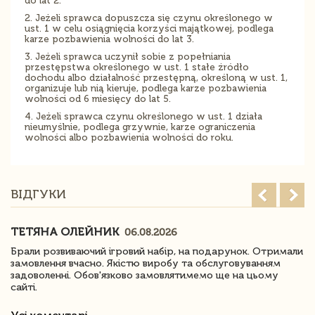
do lat 2.
2. Jeżeli sprawca dopuszcza się czynu określonego w
ust. 1 w celu osiągnięcia korzyści majątkowej, podlega
karze pozbawienia wolności do lat 3.
3. Jeżeli sprawca uczynił sobie z popełniania
przestępstwa określonego w ust. 1 stałe źródło
dochodu albo działalność przestępną, określoną w ust. 1,
organizuje lub nią kieruje, podlega karze pozbawienia
wolności od 6 miesięcy do lat 5.
4. Jeżeli sprawca czynu określonego w ust. 1 działa
nieumyślnie, podlega grzywnie, karze ograniczenia
wolności albo pozbawienia wolności do roku.
ВІДГУКИ
ТЕТЯНА ОЛЕЙНИК
06.08.2026
Брали розвиваючий ігровий набір, на подарунок. Отримали
замовлення вчасно. Якістю виробу та обслуговуванням
задоволенні. Обов'язково замовлятимемо ще на цьому
сайті.