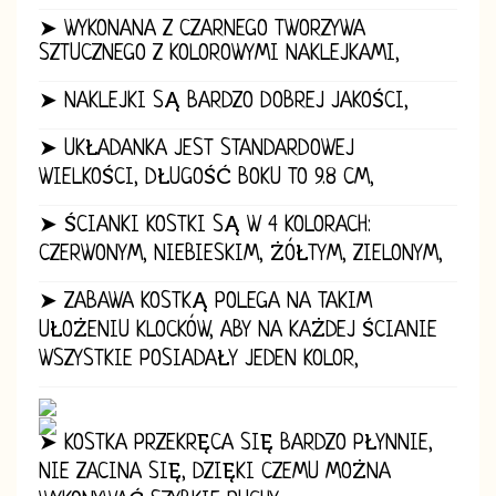
➤ WYKONANA Z CZARNEGO TWORZYWA
SZTUCZNEGO Z KOLOROWYMI NAKLEJKAMI,
➤ NAKLEJKI SĄ BARDZO DOBREJ JAKOŚCI,
➤ UKŁADANKA JEST STANDARDOWEJ
WIELKOŚCI, DŁUGOŚĆ BOKU TO 9.8 CM,
➤ ŚCIANKI KOSTKI SĄ W 4 KOLORACH:
CZERWONYM, NIEBIESKIM, ŻÓŁTYM, ZIELONYM,
➤ ZABAWA KOSTKĄ POLEGA NA TAKIM
UŁOŻENIU KLOCKÓW, ABY NA KAŻDEJ ŚCIANIE
WSZYSTKIE POSIADAŁY JEDEN KOLOR,
➤ KOSTKA PRZEKRĘCA SIĘ BARDZO PŁYNNIE,
NIE ZACINA SIĘ, DZIĘKI CZEMU MOŻNA