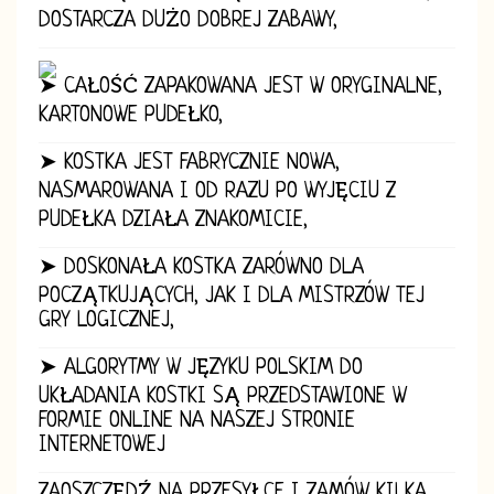
DOSTARCZA DUŻO DOBREJ ZABAWY,
➤ CAŁOŚĆ ZAPAKOWANA JEST W ORYGINALNE,
KARTONOWE PUDEŁKO,
➤ KOSTKA JEST FABRYCZNIE NOWA,
NASMAROWANA I OD RAZU PO WYJĘCIU Z
PUDEŁKA DZIAŁA ZNAKOMICIE,
➤ DOSKONAŁA KOSTKA ZARÓWNO DLA
POCZĄTKUJĄCYCH, JAK I DLA MISTRZÓW TEJ
GRY LOGICZNEJ,
➤ ALGORYTMY W JĘZYKU POLSKIM DO
UKŁADANIA KOSTKI SĄ PRZEDSTAWIONE W
FORMIE ONLINE NA NASZEJ STRONIE
INTERNETOWEJ
ZAOSZCZĘDŹ NA PRZESYŁCE I ZAMÓW KILKA