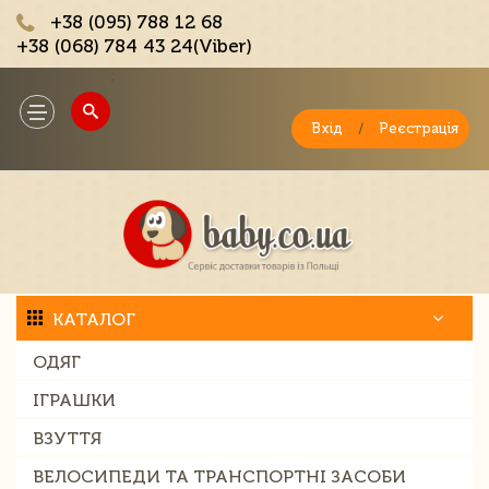
+38 (095) 788 12 68
+38 (068) 784 43 24(Viber)
;
Toggle
navigation
Вхід
/
Реєстрація
КАТАЛОГ
ОДЯГ
ІГРАШКИ
ВЗУТТЯ
ВЕЛОСИПЕДИ ТА ТРАНСПОРТНІ ЗАСОБИ