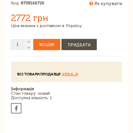
Код:
8708166726
Як купувати
2772 грн
Ціна вказана з доставкою в Україну
КОШИК
ПРИДБАТИ
ВСІ ТОВАРИ ПРОДАВЦЯ
VIOLA_R
Інформація
Стан товару: новий
Доступна кількість: 1