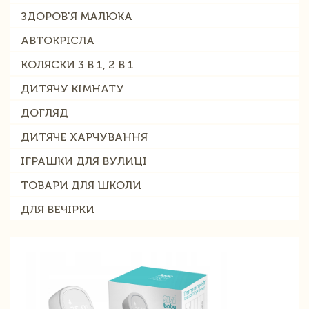
ЗДОРОВ'Я МАЛЮКА
АВТОКРІСЛА
КОЛЯСКИ 3 В 1, 2 В 1
ДИТЯЧУ КІМНАТУ
ДОГЛЯД
ДИТЯЧЕ ХАРЧУВАННЯ
ІГРАШКИ ДЛЯ ВУЛИЦІ
ТОВАРИ ДЛЯ ШКОЛИ
ДЛЯ ВЕЧІРКИ