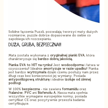
Solidne łączenia Puzzli, pozwalają tworzyć maty dużych
rozmiarów, puzzle dobrze dopasowane do siebie co
zapobiega ich rozczepianiu.
DUŻA, GRUBA, BEZPIECZNA!!!
Mata została wykonana z
oryginalnej pianki EVA
, która
charakteryzuje się
bardzo dobrą jakością.
Pianka EVA to HIT na rynku!
Jest
wodoodporna
i łatwa w
czyszczeniu!! Idealnie
amortyzuje w razie upadku
!! Pianka
jest bardzo
wytrzymała
dzięki czemu posłuży nam przez
długi czas bez konieczności jej wymiany. Posiada
antypoślizgową strukturę
i idealnie
izoluje od zimnej
podłogi
.
W 100%
bezpieczna
- nie zawiera
formamidu
oraz
ftalanów
,
PVC
ani
Bisfenolu A.
Nasza mata spełnia
wszystkie wymagane europejskie normy, posiada
certyfikat CE oraz pozytywnie przeszła badania
certyfikujące.