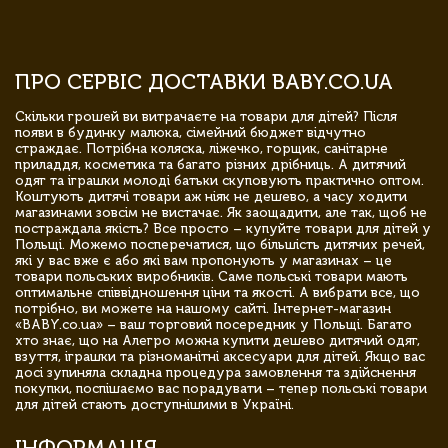
ПРО СЕРВІС ДОСТАВКИ BABY.CO.UA
Скільки грошей ви витрачаєте на товари для дітей? Після
появи в будинку малюка, сімейний бюджет відчутно
страждає. Потрібна коляска, ліжечко, горщик, санітарне
приладдя, косметика та багато різних дрібниць. А дитячий
одяг та іграшки молоді батьки скуповують практично оптом.
Коштують дитячі товари аж ніяк не дешево, а часу ходити
магазинами зовсім не вистачає. Як заощадити, але так, щоб не
постраждала якість? Все просто – купуйте товари для дітей у
Польщі. Можемо посперечатися, що більшість дитячих речей,
які у вас вже є або які вам пропонують у магазинах – це
товари польських виробників. Саме польські товари мають
оптимальне співвідношення ціни та якості. А вибрати все, що
потрібно, ви можете на нашому сайті. Інтернет-магазин
«BABY.co.ua» – ваш торговий посередник у Польщі. Багато
хто знає, що на Алегро можна купити дешево дитячий одяг,
взуття, іграшки та різноманітні аксесуари для дітей. Якщо вас
досі зупиняла складна процедура замовлення та здійснення
покупки, поспішаємо вас порадувати – тепер польські товари
для дітей стають доступнішими в Україні.
ІНФОРМАЦІЯ