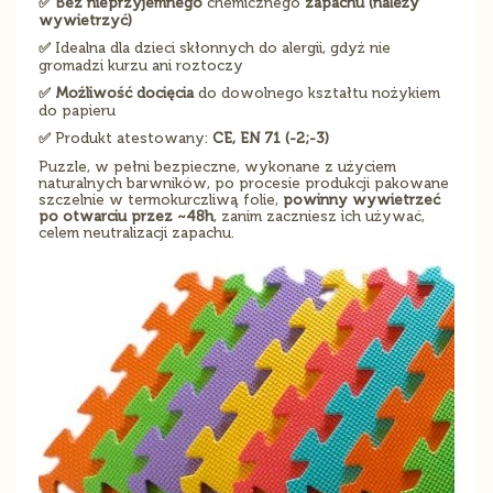
✅ Bez nieprzyjemnego
chemicznego
zapachu (należy
wywietrzyć)
✅
Idealna dla dzieci skłonnych do alergii, gdyż nie
gromadzi kurzu ani roztoczy
✅ Możliwość docięcia
do dowolnego kształtu nożykiem
do papieru
✅
Produkt atestowany:
CE, EN 71 (-2;-3)
Puzzle, w pełni bezpieczne, wykonane z użyciem
naturalnych barwników, po procesie produkcji pakowane
szczelnie w termokurczliwą folie,
powinny wywietrzeć
po otwarciu przez ~48h
, zanim zaczniesz ich używać,
celem neutralizacji zapachu.