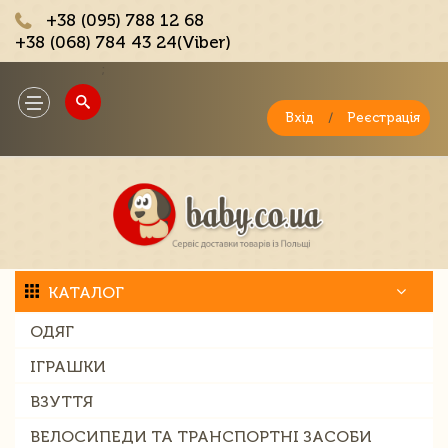
+38 (095) 788 12 68
+38 (068) 784 43 24(Viber)
;
Toggle
navigation
Вхід
/
Реєстрація
КАТАЛОГ
ОДЯГ
ІГРАШКИ
ВЗУТТЯ
ВЕЛОСИПЕДИ ТА ТРАНСПОРТНІ ЗАСОБИ