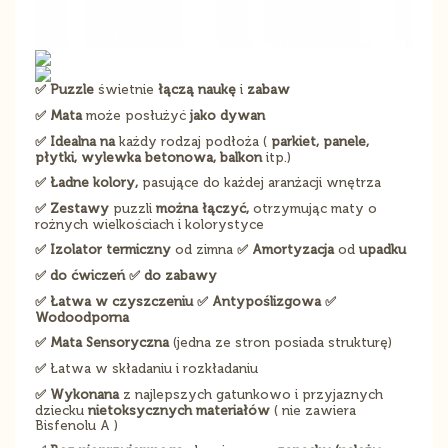
✅ Puzzle
świetnie
łączą naukę
i
zabaw
✅ Mata
może posłużyć
jako dywan
✅ Idealna na
każdy rodzaj podłoża (
parkiet, panele,
płytki, wylewka betonowa, balkon
itp.)
✅ Ładne kolory,
pasujące do każdej aranżacji wnętrza
✅ Zestawy
puzzli
można łączyć,
otrzymując maty o
rożnych wielkościach i kolorystyce
✅ Izolator termiczny
od zimna
✅ Amortyzacja
od
upadku
✅ do ćwiczeń ✅ do zabawy
✅ Łatwa w czyszczeniu
✅ Antypoślizgowa ✅
Wodoodporna
✅
Mata Sensoryczna
(jedna ze stron posiada strukturę)
✅
Łatwa w składaniu i rozkładaniu
✅ Wykonana
z najlepszych gatunkowo i przyjaznych
dziecku
nietoksycznych materiałów
( nie zawiera
Bisfenolu A )