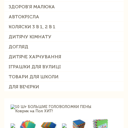
ЗДОРОВ'Я МАЛЮКА
АВТОКРІСЛА
КОЛЯСКИ 3 В 1, 2 В 1
ДИТЯЧУ КІМНАТУ
ДОГЛЯД
ДИТЯЧЕ ХАРЧУВАННЯ
ІГРАШКИ ДЛЯ ВУЛИЦІ
ТОВАРИ ДЛЯ ШКОЛИ
ДЛЯ ВЕЧІРКИ