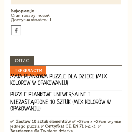
Інформація
Стан товару: новий
Доступна кількість: 1
ОПИС
ПЕРЕКЛАСТИ
MATA PIANKOWA PUZZLE DLA DZIECI (MIX
KOLORÓW W OPAKOWANIU)
PUZZLE PIANKOWE UNIWERSALNE I
NIEZASTĄPIONE 10 SZTUK (MIX KOLORÓW W
OPAKOWANIU)
✅ Zestaw 10 sztuk elementów ✅
~29cm x ~29cm wymiar
jednego puzzla
✅
Certyfikat CE, EN 71
(-2;-3)
✅
Bezpieczne
dla Twojego dziecka