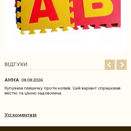
ВІДГУКИ
АННА
08.08.2026
Купувала пляшечку проти коліків. Цей варіант спрацював.
якістю та ціною задоволена.
Усі коментарі