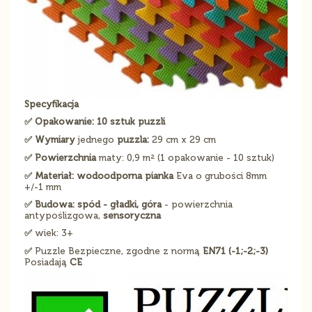
Specyfikacja
✅ Opakowanie: 10 sztuk puzzli
✅ Wymiary
jednego
puzzla:
29 cm x 29 cm
✅ Powierzchnia
maty: 0,9 m² (1 opakowanie - 10 sztuk)
✅ Materiał: wodoodporna pianka
Eva o grubości 8mm
+/-1 mm
✅ Budowa: spód - gładki, góra
- powierzchnia
antypoślizgowa,
sensoryczna
✅
wiek: 3+
✅
Puzzle Bezpieczne, zgodne z normą
EN71 (-1;-2;-3)
Posiadają
CE