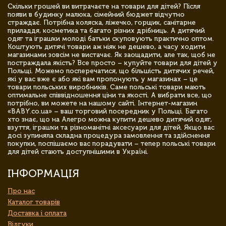
Скільки грошей ви витрачаєте на товари для дітей? Після
появи в будинку малюка, сімейний бюджет відчутно
страждає. Потрібна коляска, ліжечко, горщик, санітарне
приладдя, косметика та багато різних дрібниць. А дитячий
одяг та іграшки молоді батьки скуповують практично оптом.
Коштують дитячі товари аж ніяк не дешево, а часу ходити
магазинами зовсім не вистачає. Як заощадити, але так, щоб не
постраждала якість? Все просто – купуйте товари для дітей у
Польщі. Можемо посперечатися, що більшість дитячих речей,
які у вас вже є або які вам пропонують у магазинах – це
товари польських виробників. Саме польські товари мають
оптимальне співвідношення ціни та якості. А вибрати все, що
потрібно, ви можете на нашому сайті. Інтернет-магазин
«BABY.co.ua» – ваш торговий посередник у Польщі. Багато
хто знає, що на Алегро можна купити дешево дитячий одяг,
взуття, іграшки та різноманітні аксесуари для дітей. Якщо вас
досі зупиняла складна процедура замовлення та здійснення
покупки, поспішаємо вас порадувати – тепер польські товари
для дітей стають доступнішими в Україні.
ІНФОРМАЦІЯ
Про нас
Каталог товарів
Доставка і оплата
Відгуки