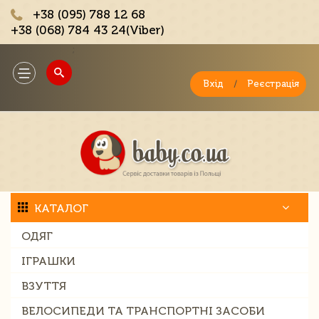
+38 (095) 788 12 68
+38 (068) 784 43 24(Viber)
;
Toggle
navigation
Вхід
/
Реєстрація
КАТАЛОГ
ОДЯГ
ІГРАШКИ
ВЗУТТЯ
ВЕЛОСИПЕДИ ТА ТРАНСПОРТНІ ЗАСОБИ