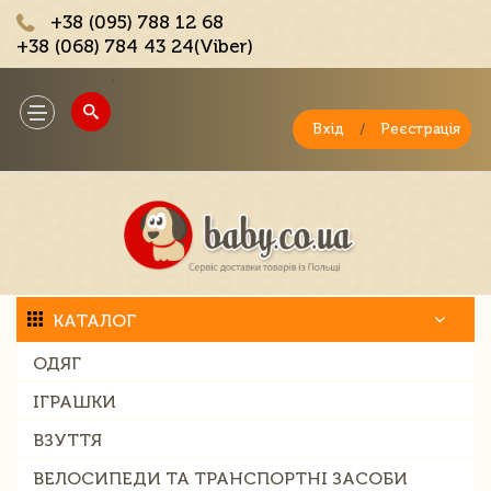
+38 (095) 788 12 68
+38 (068) 784 43 24(Viber)
;
Toggle
navigation
Вхід
/
Реєстрація
КАТАЛОГ
ОДЯГ
ІГРАШКИ
ВЗУТТЯ
ВЕЛОСИПЕДИ ТА ТРАНСПОРТНІ ЗАСОБИ