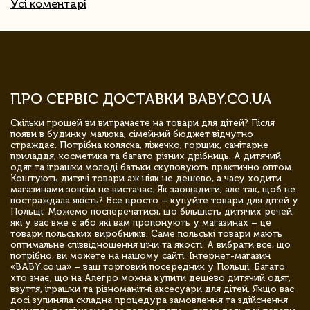
Усі коментарі
ПРО СЕРВІС ДОСТАВКИ BABY.CO.UA
Скільки грошей ви витрачаєте на товари для дітей? Після
появи в будинку малюка, сімейний бюджет відчутно
страждає. Потрібна коляска, ліжечко, горщик, санітарне
приладдя, косметика та багато різних дрібниць. А дитячий
одяг та іграшки молоді батьки скуповують практично оптом.
Коштують дитячі товари аж ніяк не дешево, а часу ходити
магазинами зовсім не вистачає. Як заощадити, але так, щоб не
постраждала якість? Все просто – купуйте товари для дітей у
Польщі. Можемо посперечатися, що більшість дитячих речей,
які у вас вже є або які вам пропонують у магазинах – це
товари польських виробників. Саме польські товари мають
оптимальне співвідношення ціни та якості. А вибрати все, що
потрібно, ви можете на нашому сайті. Інтернет-магазин
«BABY.co.ua» – ваш торговий посередник у Польщі. Багато
хто знає, що на Алегро можна купити дешево дитячий одяг,
взуття, іграшки та різноманітні аксесуари для дітей. Якщо вас
досі зупиняла складна процедура замовлення та здійснення