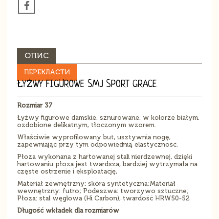
ОПИС
ПЕРЕКЛАСТИ
ŁYŻWY FIGUROWE SMJ SPORT GRACE
Rozmiar 37
Łyżwy figurowe damskie, sznurowane, w kolorze białym,
ozdobione delikatnym, tłoczonym wzorem.
Właściwie wyprofilowany but, usztywnia nogę,
zapewniając przy tym odpowiednią elastyczność.
Płoza wykonana z hartowanej stali nierdzewnej, dzięki
hartowaniu płoza jest twardsza, bardziej wytrzymała na
częste ostrzenie i eksploatację,
Materiał zewnętrzny: skóra syntetyczna;Materiał
wewnętrzny: futro; Podeszwa: tworzywo sztuczne;
Płoza: stal węglowa (Hi Carbon), twardość HRW50-52
Długość wkładek dla rozmiarów