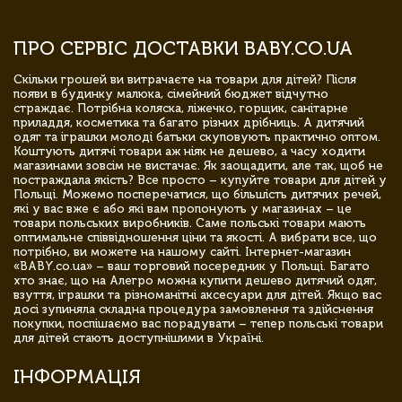
ПРО СЕРВІС ДОСТАВКИ BABY.CO.UA
Скільки грошей ви витрачаєте на товари для дітей? Після
появи в будинку малюка, сімейний бюджет відчутно
страждає. Потрібна коляска, ліжечко, горщик, санітарне
приладдя, косметика та багато різних дрібниць. А дитячий
одяг та іграшки молоді батьки скуповують практично оптом.
Коштують дитячі товари аж ніяк не дешево, а часу ходити
магазинами зовсім не вистачає. Як заощадити, але так, щоб не
постраждала якість? Все просто – купуйте товари для дітей у
Польщі. Можемо посперечатися, що більшість дитячих речей,
які у вас вже є або які вам пропонують у магазинах – це
товари польських виробників. Саме польські товари мають
оптимальне співвідношення ціни та якості. А вибрати все, що
потрібно, ви можете на нашому сайті. Інтернет-магазин
«BABY.co.ua» – ваш торговий посередник у Польщі. Багато
хто знає, що на Алегро можна купити дешево дитячий одяг,
взуття, іграшки та різноманітні аксесуари для дітей. Якщо вас
досі зупиняла складна процедура замовлення та здійснення
покупки, поспішаємо вас порадувати – тепер польські товари
для дітей стають доступнішими в Україні.
ІНФОРМАЦІЯ