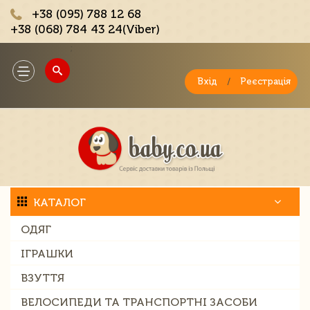
+38 (095) 788 12 68
+38 (068) 784 43 24(Viber)
;
Toggle
navigation
Вхід
/
Реєстрація
КАТАЛОГ
ОДЯГ
ІГРАШКИ
ВЗУТТЯ
ВЕЛОСИПЕДИ ТА ТРАНСПОРТНІ ЗАСОБИ