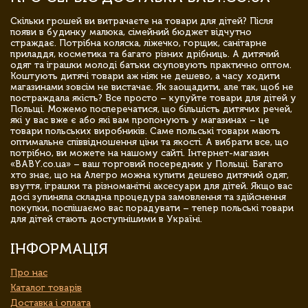
Скільки грошей ви витрачаєте на товари для дітей? Після
появи в будинку малюка, сімейний бюджет відчутно
страждає. Потрібна коляска, ліжечко, горщик, санітарне
приладдя, косметика та багато різних дрібниць. А дитячий
одяг та іграшки молоді батьки скуповують практично оптом.
Коштують дитячі товари аж ніяк не дешево, а часу ходити
магазинами зовсім не вистачає. Як заощадити, але так, щоб не
постраждала якість? Все просто – купуйте товари для дітей у
Польщі. Можемо посперечатися, що більшість дитячих речей,
які у вас вже є або які вам пропонують у магазинах – це
товари польських виробників. Саме польські товари мають
оптимальне співвідношення ціни та якості. А вибрати все, що
потрібно, ви можете на нашому сайті. Інтернет-магазин
«BABY.co.ua» – ваш торговий посередник у Польщі. Багато
хто знає, що на Алегро можна купити дешево дитячий одяг,
взуття, іграшки та різноманітні аксесуари для дітей. Якщо вас
досі зупиняла складна процедура замовлення та здійснення
покупки, поспішаємо вас порадувати – тепер польські товари
для дітей стають доступнішими в Україні.
ІНФОРМАЦІЯ
Про нас
Каталог товарів
Доставка і оплата