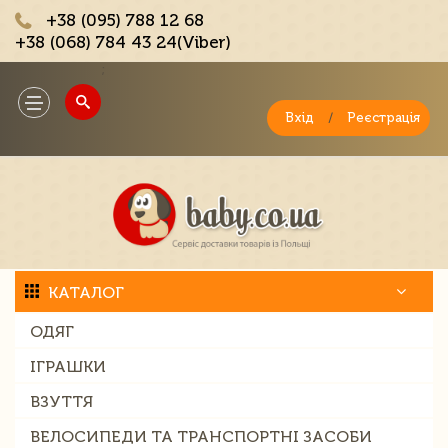
+38 (095) 788 12 68
+38 (068) 784 43 24(Viber)
;
Toggle
navigation
Вхід
/
Реєстрація
КАТАЛОГ
ОДЯГ
ІГРАШКИ
ВЗУТТЯ
ВЕЛОСИПЕДИ ТА ТРАНСПОРТНІ ЗАСОБИ