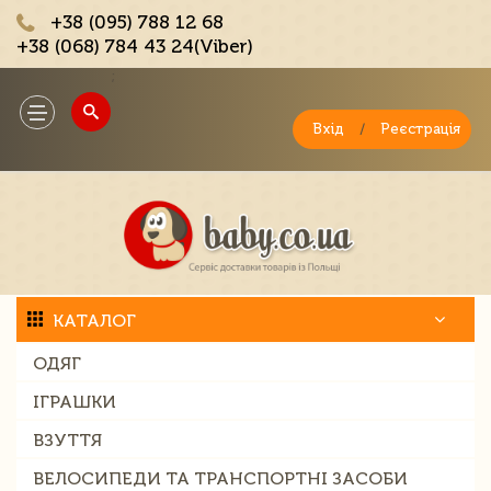
+38 (095) 788 12 68
+38 (068) 784 43 24(Viber)
;
Toggle
navigation
Вхід
/
Реєстрація
КАТАЛОГ
ОДЯГ
ІГРАШКИ
ВЗУТТЯ
ВЕЛОСИПЕДИ ТА ТРАНСПОРТНІ ЗАСОБИ