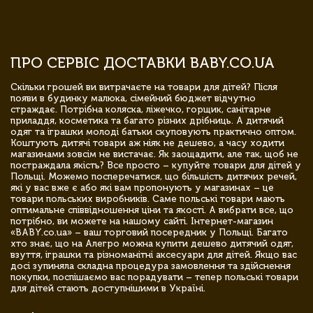
ПРО СЕРВІС ДОСТАВКИ BABY.CO.UA
Скільки грошей ви витрачаєте на товари для дітей? Після
появи в будинку малюка, сімейний бюджет відчутно
страждає. Потрібна коляска, ліжечко, горщик, санітарне
приладдя, косметика та багато різних дрібниць. А дитячий
одяг та іграшки молоді батьки скуповують практично оптом.
Коштують дитячі товари аж ніяк не дешево, а часу ходити
магазинами зовсім не вистачає. Як заощадити, але так, щоб не
постраждала якість? Все просто – купуйте товари для дітей у
Польщі. Можемо посперечатися, що більшість дитячих речей,
які у вас вже є або які вам пропонують у магазинах – це
товари польських виробників. Саме польські товари мають
оптимальне співвідношення ціни та якості. А вибрати все, що
потрібно, ви можете на нашому сайті. Інтернет-магазин
«BABY.co.ua» – ваш торговий посередник у Польщі. Багато
хто знає, що на Алегро можна купити дешево дитячий одяг,
взуття, іграшки та різноманітні аксесуари для дітей. Якщо вас
досі зупиняла складна процедура замовлення та здійснення
покупки, поспішаємо вас порадувати – тепер польські товари
для дітей стають доступнішими в Україні.