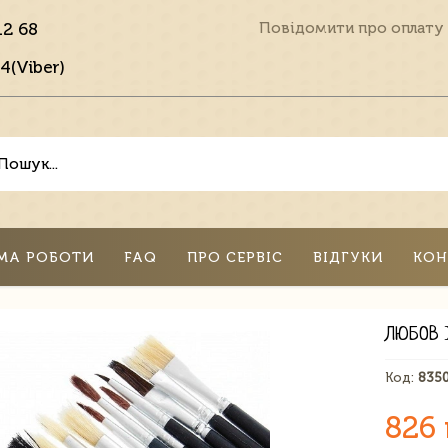
12 68
Повідомити про оплату
4(Viber)
МА РОБОТИ
FAQ
ПРО СЕРВІС
ВІДГУКИ
КОН
ЛЮБОВ 
Код:
835
826