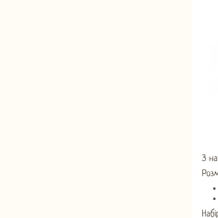
З на
Розм
Набі