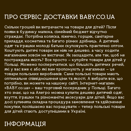
ПРО СЕРВІС ДОСТАВКИ BABY.CO.UA
Скільки грошей ви витрачаєте на товари для дітей? Після
появи в будинку малюка, сімейний бюджет відчутно
страждає. Потрібна коляска, ліжечко, горщик, санітарне
приладдя, косметика та багато різних дрібниць. А дитячий
одяг та іграшки молоді батьки скуповують практично оптом.
Коштують дитячі товари аж ніяк не дешево, а часу ходити
магазинами зовсім не вистачає. Як заощадити, але так, щоб не
постраждала якість? Все просто – купуйте товари для дітей у
Польщі. Можемо посперечатися, що більшість дитячих речей,
які у вас вже є або які вам пропонують у магазинах – це
товари польських виробників. Саме польські товари мають
оптимальне співвідношення ціни та якості. А вибрати все, що
потрібно, ви можете на нашому сайті. Інтернет-магазин
«BABY.co.ua» – ваш торговий посередник у Польщі. Багато
хто знає, що на Алегро можна купити дешево дитячий одяг,
взуття, іграшки та різноманітні аксесуари для дітей. Якщо вас
досі зупиняла складна процедура замовлення та здійснення
покупки, поспішаємо вас порадувати – тепер польські товари
для дітей стають доступнішими в Україні.
ІНФОРМАЦІЯ