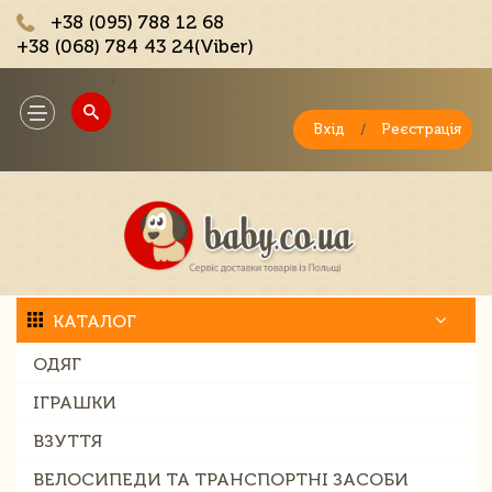
+38 (095) 788 12 68
+38 (068) 784 43 24(Viber)
;
Toggle
navigation
Вхід
/
Реєстрація
КАТАЛОГ
ОДЯГ
ІГРАШКИ
ВЗУТТЯ
ВЕЛОСИПЕДИ ТА ТРАНСПОРТНІ ЗАСОБИ