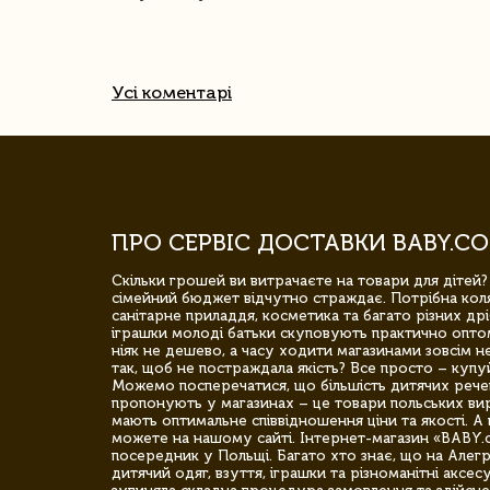
Усі коментарі
ПРО СЕРВІС ДОСТАВКИ BABY.CO
Скільки грошей ви витрачаєте на товари для дітей?
сімейний бюджет відчутно страждає. Потрібна коля
санітарне приладдя, косметика та багато різних дрі
іграшки молоді батьки скуповують практично опто
ніяк не дешево, а часу ходити магазинами зовсім не
так, щоб не постраждала якість? Все просто – купу
Можемо посперечатися, що більшість дитячих речей,
пропонують у магазинах – це товари польських вир
мають оптимальне співвідношення ціни та якості. А 
можете на нашому сайті. Інтернет-магазин «BABY.
посередник у Польщі. Багато хто знає, що на Але
дитячий одяг, взуття, іграшки та різноманітні аксес