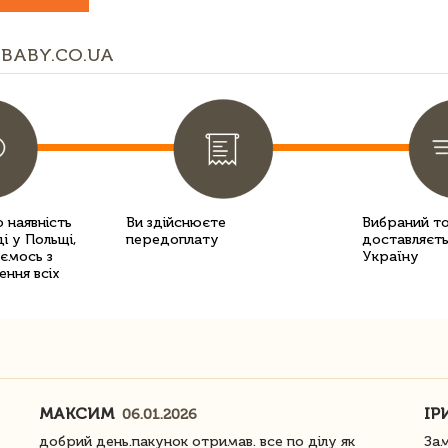
BABY.CO.UA
 наявність
Ви здійснюєте
Вибраний т
і у Польщі,
передоплату
доставляєть
уємось з
Україну
ення всіх
МАКСИМ
ІР
06.01.2026
добрий день.пакунок отримав. все по ділу як
Зам