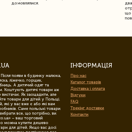
домовлялися.
два
отр
що 
пов
.UA
ІНФОРМАЦІЯ
 Після появи в будинку малюка,
Про нас
ска, ліжечко, горщик,
Каталог товарів
бниць. А дитячий одяг та
Доставка і оплата
м. Коштують дитячі товари аж
 вистачає. Як заощадити, але
Відгуки
йте товари для дітей у Польщі.
FAQ
 які у вас вже є або які вам
Трекінг доставки
обників. Саме польські товари
вибрати все, що потрібно, ви
Контакти
co.ua» – ваш торговий
гро можна купити дешево
уари для дітей. Якщо вас досі