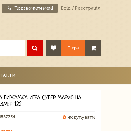
Подзвонити мені
Вхід
/
Реєстрація
0 грн
ТАКТИ
 ПИЖАМКА ИГРА СУПЕР МАРИО НА
АЗМЕР 122
4527734
Як купувати