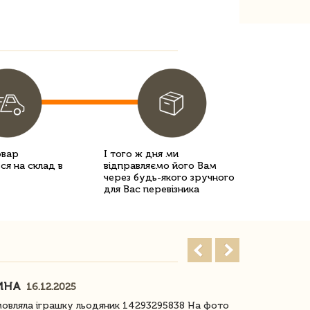
овар
І того ж дня ми
ся на склад в
відправляємо його Вам
через будь-якого зручного
для Вас перевізника
ИНА
ІРИНА БІ
16.12.2025
овляла іграшку льодяник 14293295838 На фото
Дякую за до