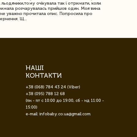
 льодяники,тому очікувала так і отримати, коли
незрячоі дів
имала розчарувалась прийшов один. Моя вина
Дуже задово
не уважно прочитала опис. Попросила про
ернення. Щ...
НАШІ
КОНТАКТИ
+38 (068) 784 43 24 (Viber)
+38 (095) 788 12 68
(пн - пт с 10:00 до 19:00, сб - нд 11:00 -
15:00)
e-mail: infobaby.co.ua@gmail.com