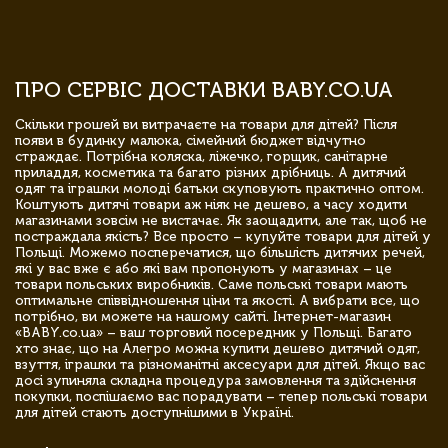
ПРО СЕРВІС ДОСТАВКИ BABY.CO.UA
Скільки грошей ви витрачаєте на товари для дітей? Після
появи в будинку малюка, сімейний бюджет відчутно
страждає. Потрібна коляска, ліжечко, горщик, санітарне
приладдя, косметика та багато різних дрібниць. А дитячий
одяг та іграшки молоді батьки скуповують практично оптом.
Коштують дитячі товари аж ніяк не дешево, а часу ходити
магазинами зовсім не вистачає. Як заощадити, але так, щоб не
постраждала якість? Все просто – купуйте товари для дітей у
Польщі. Можемо посперечатися, що більшість дитячих речей,
які у вас вже є або які вам пропонують у магазинах – це
товари польських виробників. Саме польські товари мають
оптимальне співвідношення ціни та якості. А вибрати все, що
потрібно, ви можете на нашому сайті. Інтернет-магазин
«BABY.co.ua» – ваш торговий посередник у Польщі. Багато
хто знає, що на Алегро можна купити дешево дитячий одяг,
взуття, іграшки та різноманітні аксесуари для дітей. Якщо вас
досі зупиняла складна процедура замовлення та здійснення
покупки, поспішаємо вас порадувати – тепер польські товари
для дітей стають доступнішими в Україні.