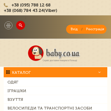
+38 (095) 788 12 68
+38 (068) 784 43 24(Viber)
;
Toggle
navigation
Вхід
/
Реєстрація
КАТАЛОГ
ОДЯГ
ІГРАШКИ
ВЗУТТЯ
ВЕЛОСИПЕДИ ТА ТРАНСПОРТНІ ЗАСОБИ