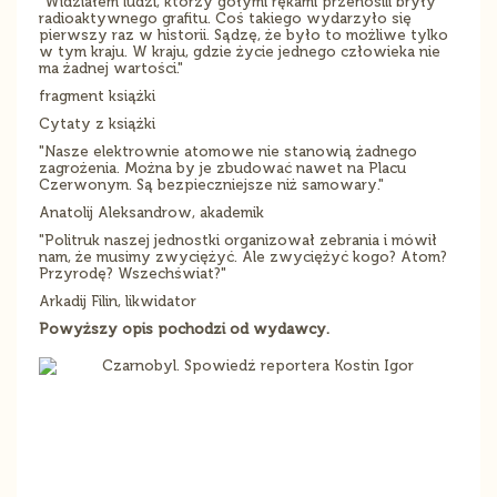
"Widziałem ludzi, którzy gołymi rękami przenosili bryły
radioaktywnego grafitu. Coś takiego wydarzyło się
pierwszy raz w historii. Sądzę, że było to możliwe tylko
w tym kraju. W kraju, gdzie życie jednego człowieka nie
ma żadnej wartości."
fragment książki
Cytaty z książki
"Nasze elektrownie atomowe nie stanowią żadnego
zagrożenia. Można by je zbudować nawet na Placu
Czerwonym. Są bezpieczniejsze niż samowary."
Anatolij Aleksandrow, akademik
"Politruk naszej jednostki organizował zebrania i mówił
nam, że musimy zwyciężyć. Ale zwyciężyć kogo? Atom?
Przyrodę? Wszechświat?"
Arkadij Filin, likwidator
Powyższy opis pochodzi od wydawcy.