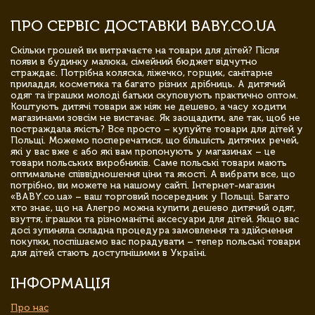
ПРО СЕРВІС ДОСТАВКИ BABY.CO.UA
Скільки грошей ви витрачаєте на товари для дітей? Після
появи в будинку малюка, сімейний бюджет відчутно
страждає. Потрібна коляска, ліжечко, горщик, санітарне
приладдя, косметика та багато різних дрібниць. А дитячий
одяг та іграшки молоді батьки скуповують практично оптом.
Коштують дитячі товари аж ніяк не дешево, а часу ходити
магазинами зовсім не вистачає. Як заощадити, але так, щоб не
постраждала якість? Все просто – купуйте товари для дітей у
Польщі. Можемо посперечатися, що більшість дитячих речей,
які у вас вже є або які вам пропонують у магазинах – це
товари польських виробників. Саме польські товари мають
оптимальне співвідношення ціни та якості. А вибрати все, що
потрібно, ви можете на нашому сайті. Інтернет-магазин
«BABY.co.ua» – ваш торговий посередник у Польщі. Багато
хто знає, що на Алегро можна купити дешево дитячий одяг,
взуття, іграшки та різноманітні аксесуари для дітей. Якщо вас
досі зупиняла складна процедура замовлення та здійснення
покупки, поспішаємо вас порадувати – тепер польські товари
для дітей стають доступнішими в Україні.
ІНФОРМАЦІЯ
Про нас