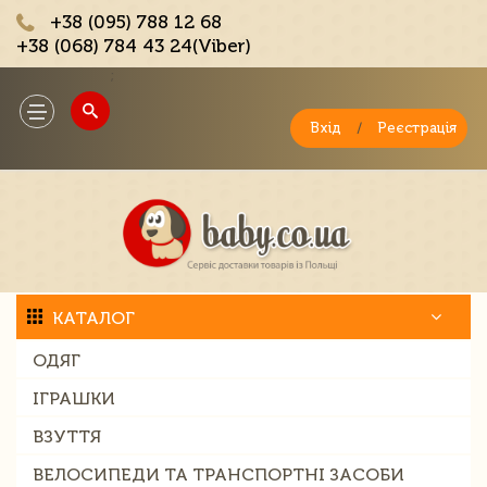
+38 (095) 788 12 68
+38 (068) 784 43 24(Viber)
;
Toggle
navigation
Вхід
/
Реєстрація
КАТАЛОГ
ОДЯГ
ІГРАШКИ
ВЗУТТЯ
ВЕЛОСИПЕДИ ТА ТРАНСПОРТНІ ЗАСОБИ