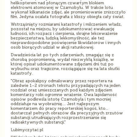
helikopterem nad płonącym czwartym blokiem
elektrowni atomowej w Czarnobylu. W trakcie lotu
wykonał kilkanaście zdjęć, ale promieniowanie zniszczyło
film. Jedyna ocalała fotografia z kliszy obiegła cały świat.
Wstrząśnięty rozmiarami katastrofy i milczeniem władz,
pozostał na miejscu, by udokumentować ewakuację
ludności, ich rozpacz i cierpienia, skrajne lekceważenie
bezpieczeństwa, ludzką lekkomyślność, ale też
nieprawdopodobne poświęcenie likwidatorów i innych
osób biorących udział w akcji ratunkowej.
Dwadzieścia lat po tych zdarzeniach, zmagając się z
chorobą popromienną, wydał niezwykłą książkę, w
której opisał udokumentowane zdjęciami dni tuż po
wybuchu oraz tragiczne, rozciągające się na lata skutki
katastrofy.
"Obraz apokalipsy odmalowany przez reportera na
zaledwie 1–2 stronach tekstu przypadających na jeden
rozdział oraz umieszczanych pod każdym zdjęciem
komentarzy robi ogromne wrażenie. Owa lapidarność
opisów podkreśla istotę Czarnobyla i tym mocniej
oddziałuje na wyobraźnię.... Jest najlepszym
komentarzem do pracy reporterskiej kogoś, kto…
dostarczał pełnych obrazów dla precyzyjnych zrzutów
substancji utrudniających rozprzestrzenianie się
radioaktywnych substancji."
Lubimyczytać.pl