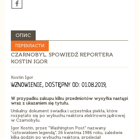
ОПИС
ПЕРЕКЛАСТИ
CZARNOBYL. SPOWIEDŹ REPORTERA
KOSTIN IGOR
Kostin Igor
WZNOWIENIE, DOSTĘPNY OD: 01.08.2019,
W przypadku zakupu kilku przedmiotów wysyłka nastąpi
wraz z ukazaniem się tytułu.
Unikalny dokument świadka i uczestnika piekła, które
rozpętało się po wybuchu reaktora elektrowni jądrowej
w Czarnobylu.
Igor Kostin, przez "Washington Post" nazwany
"człowiekiem legendą", 26 kwietnia 1986 roku, zaledwie
kilka godzin po wybuchu reaktora, przeleciał