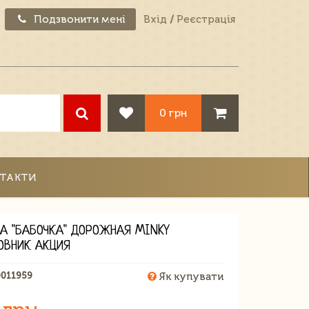
Подзвонити мені
Вхід
/
Реєстрація
0 грн
ТАКТИ
А "БАБОЧКА" ДОРОЖНАЯ MINKY
ОВНИК АКЦИЯ
0011959
Як купувати