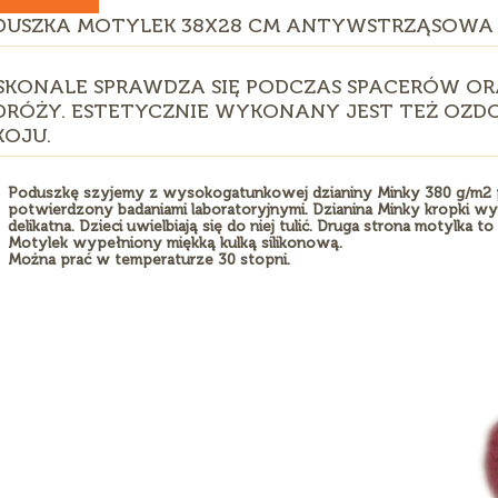
DUSZKA MOTYLEK 38X28 CM ANTYWSTRZĄSOWA
SKONALE SPRAWDZA SIĘ PODCZAS SPACERÓW O
DRÓŻY. ESTETYCZNIE WYKONANY JEST TEŻ OZD
KOJU.
Poduszkę szyjemy z wysokogatunkowej dzianiny Minky 380 g/m2 pos
potwierdzony badaniami laboratoryjnymi. Dzianina Minky kropki wyk
delikatna. Dzieci uwielbiają się do niej tulić. Druga strona motylk
Motylek wypełniony miękką kulką silikonową.
Można prać w temperaturze 30 stopni.