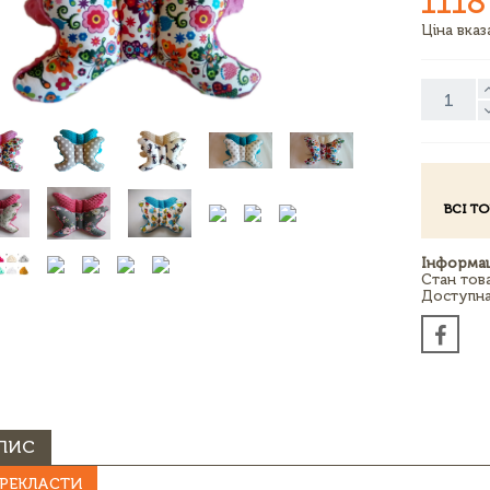
1118
Ціна вка
ВСІ Т
Інформац
Стан тов
Доступна 
ПИС
РЕКЛАСТИ