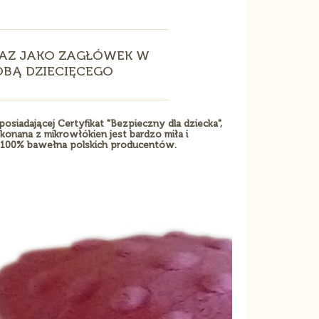
RAZ JAKO ZAGŁÓWEK W
OBĄ DZIECIĘCEGO
iadającej Certyfikat "Bezpieczny dla dziecka",
onana z mikrowłókien jest bardzo miła i
a to 100% bawełna polskich producentów.