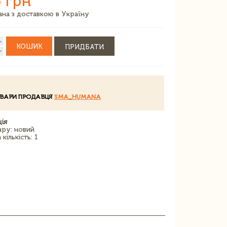
 грн
зана з доставкою в Україну
КОШИК
ПРИДБАТИ
ОВАРИ ПРОДАВЦЯ
SMA_HUMANA
ія
ару: новий
кількість: 1