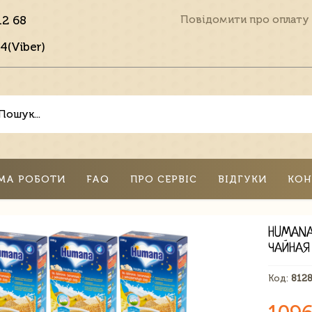
12 68
Повідомити про оплату
4(Viber)
МА РОБОТИ
FAQ
ПРО СЕРВІС
ВІДГУКИ
КОН
HUMANA
ЧАЙНАЯ
Код:
812