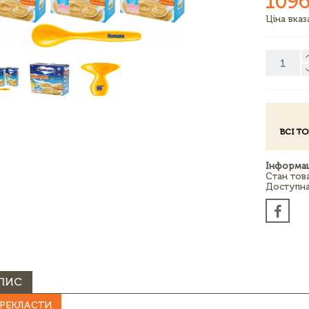
1096
Ціна вка
ВСІ Т
Інформац
Стан тов
Доступна 
ПИС
РЕКЛАСТИ