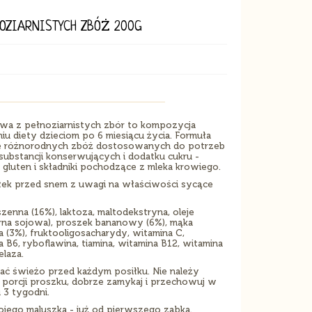
OZIARNISTYCH ZBÓŻ 200G
a z pełnoziarnistych zbór to kompozycja
iu diety dzieciom po 6 miesiącu życia. Formuła
cję różnorodnych zbóż dostosowanych do potrzeb
ubstancji konserwujących i dodatku cukru -
gluten i składniki pochodzące z mleka krowiego.
iłek przed snem z uwagi na właściwości sycące
enna (16%), laktoza, maltodekstryna, oleje
yna sojowa), proszek bananowy (6%), mąka
 (3%), fruktooligosacharydy, witamina C,
B6, ryboflawina, tiamina, witamina B12, witamina
elaza.
ać świeżo przed każdym posiłku. Nie należy
porcji proszku, dobrze zamykaj i przechowuj w
 3 tygodni.
jego maluszka - już od pierwszego ząbka.