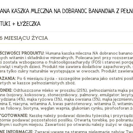
ANA KASZKA MLECZNA NA DOBRANOC BANANOWA Z PEŁN
ZTUKI + ŁYŻECZKA
6 MIESIĄCU ŻYCIA
ŚCIWOŚCI PRODUKTU:
Humana kaszka mleczna NA dobranoc bananow
ych witamin i składników mineralnych. Polecana jest przy rozszerzan
ki została wzbogacona o fruktooligosacharydy (FOS) i stanowi por
owląt i małych dzieci. Produkt nie zawiera dodatków zapachowych, s
era tylko cukry naturalnie występujące w owocach. Produkt zawiera 
AZANIA:
Po 6 miesiącu życia - szczególne polecana jako ostatni pos
rtych w kaszce pełnoziarnistych zbóż.
DNIKI:
Odtłuszczone mleko w proszku (25%), pełnoziarnista mąka psz
inne (sojowy, kokosowy, słonecznikowy, palmowy, emulgator: lecyt
rydziana (4%), mąka ryżowa (3%), mąka owsiana (3%), mąka jęczmienna
ina E, niacyna, witamina A, kwas pantotenowy, witamina D, witamina 
as foliowy, biotyna, węglan wapnia, glukonian cynku, pirofosforan ż
YGOTOWANIE:
Kaszkę należy podawać dziecku łyżeczką i przyrządz
órnie podawać pozostałości posiłku. Otwartą torebkę, po pobraniu 
dnym i suchym miejscu. Zawartość po otwarciu należy zużyć w ciągu
NE INFORMACJE:
Zwracaj uwagę na staranną pielęgnację zębów Two