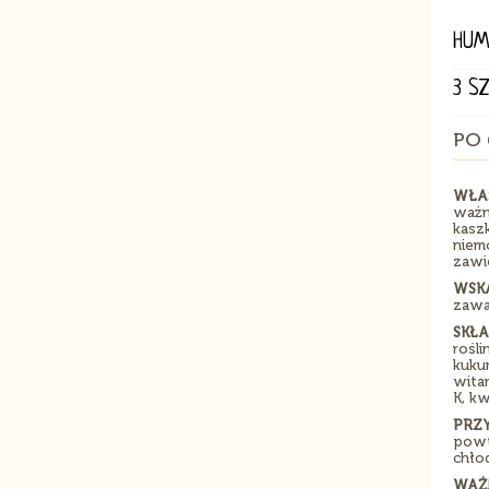
HUM
3 S
PO 
WŁA
ważn
kasz
niem
zawi
WSK
zawa
SKŁA
rośl
kuku
witam
K, kw
PRZ
powt
chło
WAŻ