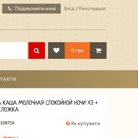
Подзвонити мені
Вхід
/
Реєстрація
0 грн
ТАКТИ
 КАША МОЛОЧНАЯ СПОКОЙНОЙ НОЧИ X3 +
 ЛОЖКА
8108716
Як купувати