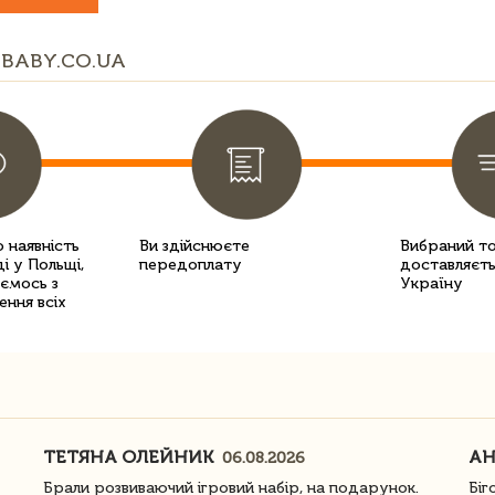
BABY.CO.UA
 наявність
Ви здійснюєте
Вибраний т
і у Польщі,
передоплату
доставляєть
уємось з
Україну
ення всіх
ТЕТЯНА ОЛЕЙНИК
АН
06.08.2026
Брали розвиваючий ігровий набір, на подарунок.
Біг