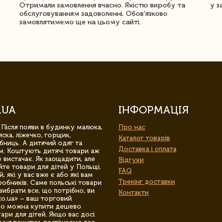
Отримали замовлення вчасно. Якістю виробу та
у з
обслуговуванням задоволенні. Обов'язково
замовлятимемо ще на цьому сайті.
.UA
ІНФОРМАЦІЯ
 Після появи в будинку малюка,
Про нас
ска, ліжечко, горщик,
Каталог товарів
бниць. А дитячий одяг та
Доставка і оплата
м. Коштують дитячі товари аж
 вистачає. Як заощадити, але
Відгуки
йте товари для дітей у Польщі.
FAQ
 які у вас вже є або які вам
Трекінг доставки
обників. Саме польські товари
вибрати все, що потрібно, ви
Контакти
co.ua» – ваш торговий
гро можна купити дешево
уари для дітей. Якщо вас досі