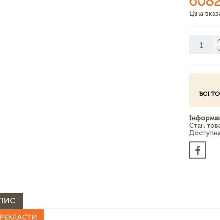
608
Ціна вка
ВСІ Т
Інформац
Стан тов
Доступна 
ПИС
РЕКЛАСТИ