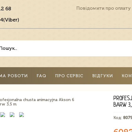
12 68
Повідомити про оплату
4(Viber)
МА РОБОТИ
FAQ
ПРО СЕРВІС
ВІДГУКИ
КОН
PROFES
BARW 3
Код:
807