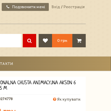
Подзвонити мені
Вхід
/
Реєстрація
0 грн
ТАКТИ
JONALNA CHUSTA ANIMACYJNA AKSON 6
,5 M
9274778
Як купувати