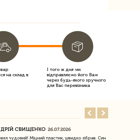
овар
І того ж дня ми
ся на склад в
відправляємо його Вам
через будь-якого зручного
для Вас перевізника
ДРІЙ СВИЩЕНКО
НАСТЯ
26.07.2026
18
овел чудовий! Міцний пластик, швидко зібрав. Син
Посилку отр