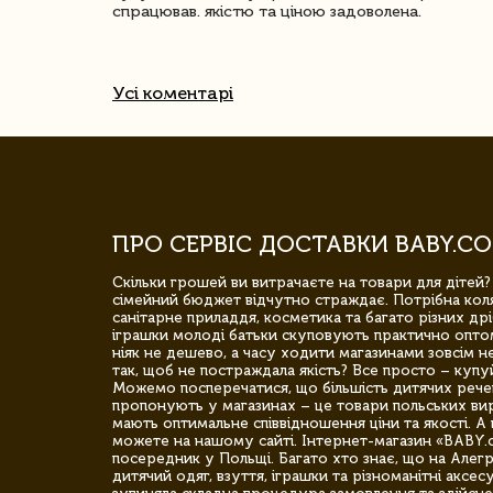
спрацював. якістю та ціною задоволена.
Усі коментарі
ПРО СЕРВІС ДОСТАВКИ BABY.CO
Скільки грошей ви витрачаєте на товари для дітей?
сімейний бюджет відчутно страждає. Потрібна коля
санітарне приладдя, косметика та багато різних дрі
іграшки молоді батьки скуповують практично опто
ніяк не дешево, а часу ходити магазинами зовсім не
так, щоб не постраждала якість? Все просто – купу
Можемо посперечатися, що більшість дитячих речей,
пропонують у магазинах – це товари польських вир
мають оптимальне співвідношення ціни та якості. А 
можете на нашому сайті. Інтернет-магазин «BABY.
посередник у Польщі. Багато хто знає, що на Але
дитячий одяг, взуття, іграшки та різноманітні аксес