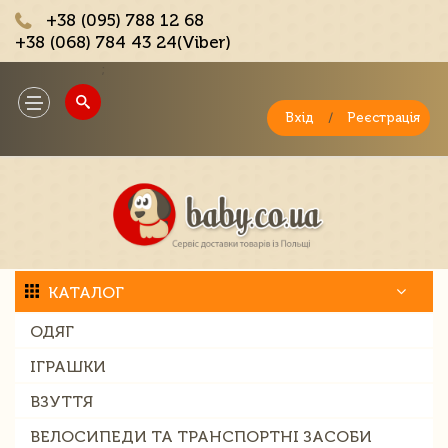
+38 (095) 788 12 68
+38 (068) 784 43 24(Viber)
;
Toggle
navigation
Вхід
/
Реєстрація
КАТАЛОГ
ОДЯГ
ІГРАШКИ
ВЗУТТЯ
ВЕЛОСИПЕДИ ТА ТРАНСПОРТНІ ЗАСОБИ