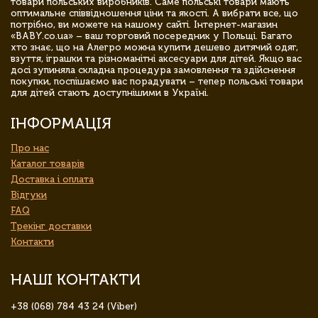
товари польських виробників. Саме польські товари мають
оптимальне співвідношення ціни та якості. А вибрати все, що
потрібно, ви можете на нашому сайті. Інтернет-магазин
«BABY.co.ua» – ваш торговий посередник у Польщі. Багато
хто знає, що на Алегро можна купити дешево дитячий одяг,
взуття, іграшки та різноманітні аксесуари для дітей. Якщо вас
досі зупиняла складна процедура замовлення та здійснення
покупки, поспішаємо вас порадувати – тепер польські товари
для дітей стають доступнішими в Україні.
ІНФОРМАЦІЯ
Про нас
Каталог товарів
Доставка і оплата
Відгуки
FAQ
Трекінг доставки
Контакти
НАШІ КОНТАКТИ
+38 (068) 784 43 24 (Viber)