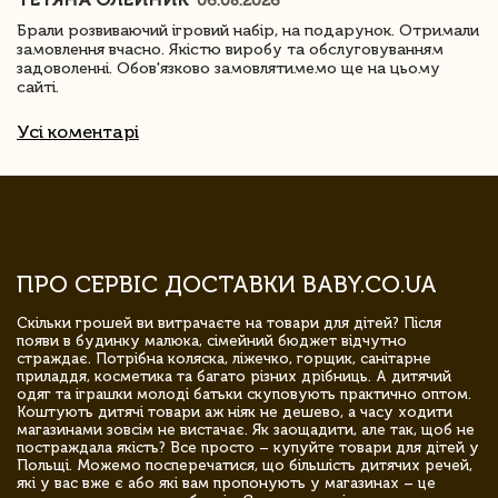
06.08.2026
Брали розвиваючий ігровий набір, на подарунок. Отримали
замовлення вчасно. Якістю виробу та обслуговуванням
задоволенні. Обов'язково замовлятимемо ще на цьому
сайті.
Усі коментарі
ПРО СЕРВІС ДОСТАВКИ BABY.CO.UA
Скільки грошей ви витрачаєте на товари для дітей? Після
появи в будинку малюка, сімейний бюджет відчутно
страждає. Потрібна коляска, ліжечко, горщик, санітарне
приладдя, косметика та багато різних дрібниць. А дитячий
одяг та іграшки молоді батьки скуповують практично оптом.
Коштують дитячі товари аж ніяк не дешево, а часу ходити
магазинами зовсім не вистачає. Як заощадити, але так, щоб не
постраждала якість? Все просто – купуйте товари для дітей у
Польщі. Можемо посперечатися, що більшість дитячих речей,
які у вас вже є або які вам пропонують у магазинах – це