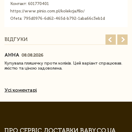
Контакт: 601770401
https://www.pinio.com.pl/kolekcja/filo/
Ofeta: 795d0976-6d62-465d-b792-1aba66c3eb1d
ВІДГУКИ
АННА
08.08.2026
Купувала пляшечку проти коліків. Цей варіант спрацював.
якістю та ціною задоволена.
Усі коментарі
ПРО СЕРВІС ДОСТАВКИ BABY.CO.UA