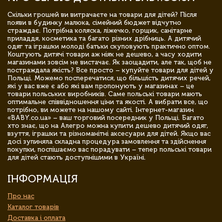
Скільки грошей ви витрачаєте на товари для дітей? Після
появи в будинку малюка, сімейний бюджет відчутно
страждає. Потрібна коляска, ліжечко, горщик, санітарне
приладдя, косметика та багато різних дрібниць. А дитячий
одяг та іграшки молоді батьки скуповують практично оптом.
Коштують дитячі товари аж ніяк не дешево, а часу ходити
магазинами зовсім не вистачає. Як заощадити, але так, щоб не
постраждала якість? Все просто – купуйте товари для дітей у
Польщі. Можемо посперечатися, що більшість дитячих речей,
які у вас вже є або які вам пропонують у магазинах – це
товари польських виробників. Саме польські товари мають
оптимальне співвідношення ціни та якості. А вибрати все, що
потрібно, ви можете на нашому сайті. Інтернет-магазин
«BABY.co.ua» – ваш торговий посередник у Польщі. Багато
хто знає, що на Алегро можна купити дешево дитячий одяг,
взуття, іграшки та різноманітні аксесуари для дітей. Якщо вас
досі зупиняла складна процедура замовлення та здійснення
покупки, поспішаємо вас порадувати – тепер польські товари
для дітей стають доступнішими в Україні.
ІНФОРМАЦІЯ
Про нас
Каталог товарів
Доставка і оплата