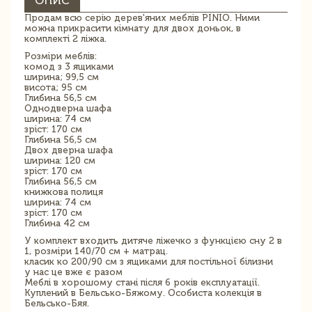
ОПИС
Продам всю серію дерев'яних меблів PINIO. Ними
можна прикрасити кімнату для двох доньок, в
комплекті 2 ліжка.
Розміри меблів:
комод з 3 ящиками
ширина; 99,5 см
висота; 95 см
Глибина 56,5 см
Однодверна шафа
ширина: 74 см
зріст: 170 см
Глибина 56,5 см
Двох дверна шафа
ширина: 120 см
зріст: 170 см
Глибина 56,5 см
книжкова полиця
ширина: 74 см
зріст: 170 см
Глибина 42 см
У комплект входить дитяче ліжечко з функцією сну 2 в
1, розміри 140/70 см + матрац.
класик ко 200/90 см з ящиками для постільної білизни
у нас це вже є разом
Меблі в хорошому стані після 6 років експлуатації.
Куплений в Бельсько-Бяжому. Особиста колекція в
Бельсько-Бяя.