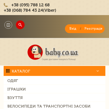
+38 (095) 788 12 68
+38 (068) 784 43 24(Viber)
;
Toggle
navigation
Вхід
/
Реєстрація
КАТАЛОГ
ОДЯГ
ІГРАШКИ
ВЗУТТЯ
ВЕЛОСИПЕДИ ТА ТРАНСПОРТНІ ЗАСОБИ