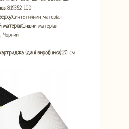
озі:
819352 100
верху:
Синтетичний матеріал
й матеріал:
Інший матеріал
й, Чорний
артриджа (дані виробника):
20 см