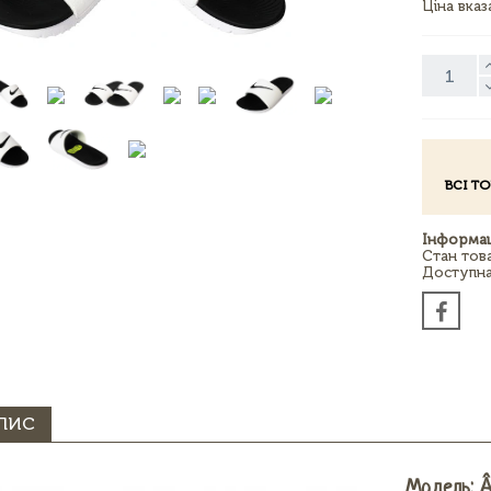
Ціна вка
ВСІ Т
Інформац
Стан тов
Доступна 
ПИС
Модель: 