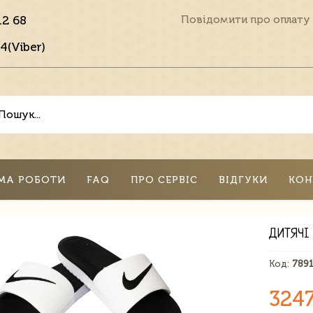
12 68
Повідомити про оплату
4(Viber)
МА РОБОТИ
FAQ
ПРО СЕРВІС
ВІДГУКИ
КОН
ДИТЯЧІ 
Код:
789
324