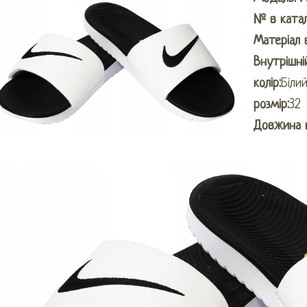
№ в катал
Матеріал 
Внутрішні
колір:
Біли
розмір:
32
Довжина к