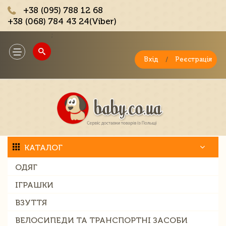
+38 (095) 788 12 68
+38 (068) 784 43 24(Viber)
;
Toggle
navigation
Вхід
/
Реєстрація
КАТАЛОГ
ОДЯГ
ІГРАШКИ
ВЗУТТЯ
ВЕЛОСИПЕДИ ТА ТРАНСПОРТНІ ЗАСОБИ