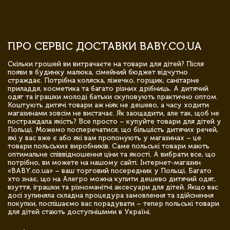
ПРО СЕРВІС ДОСТАВКИ BABY.CO.UA
Скільки грошей ви витрачаєте на товари для дітей? Після
появи в будинку малюка, сімейний бюджет відчутно
страждає. Потрібна коляска, ліжечко, горщик, санітарне
приладдя, косметика та багато різних дрібниць. А дитячий
одяг та іграшки молоді батьки скуповують практично оптом.
Коштують дитячі товари аж ніяк не дешево, а часу ходити
магазинами зовсім не вистачає. Як заощадити, але так, щоб не
постраждала якість? Все просто – купуйте товари для дітей у
Польщі. Можемо посперечатися, що більшість дитячих речей,
які у вас вже є або які вам пропонують у магазинах – це
товари польських виробників. Саме польські товари мають
оптимальне співвідношення ціни та якості. А вибрати все, що
потрібно, ви можете на нашому сайті. Інтернет-магазин
«BABY.co.ua» – ваш торговий посередник у Польщі. Багато
хто знає, що на Алегро можна купити дешево дитячий одяг,
взуття, іграшки та різноманітні аксесуари для дітей. Якщо вас
досі зупиняла складна процедура замовлення та здійснення
покупки, поспішаємо вас порадувати – тепер польські товари
для дітей стають доступнішими в Україні.